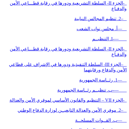
-الجزء II- السلطة التشريعية ودورها في رقابة قطـــاعي الأمن
والدفـاع
–2. تنظيم المجالس النيابية
—أ. مجلس نواب الشعب
—-I. التنظيــم
-الجزء II- السلطة التشريعية ودورها في رقابة قطـــاعي الأمن
والدفـاع
–الجزء III- السلطة التنفيذية ودورها في الإشراف على قطاعي
الأمن والدفاع ورقابتهما
—1. رئــاسة الجمهورية
—-ب. تنظيــم رئــاسة الجمهورية
-الجزء VII – التنظيم والقانون الأساسي لموفري الأمن والعدالة
–2. موفري الأمن والعدالة التابعيــن لوزارة الدفاع الوطني
—ب. القــوات المسلحــة