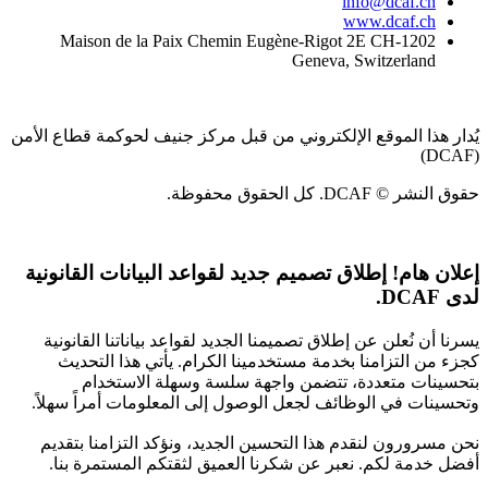
info@dcaf.ch
www.dcaf.ch
Maison de la Paix Chemin Eugène-Rigot 2E CH-1202
Geneva, Switzerland
يُدار هذا الموقع الإلكتروني من قبل مركز جنيف لحوكمة قطاع الأمن
(DCAF)
حقوق النشر © DCAF. كل الحقوق محفوظة.
إعلان هام!
إطلاق تصميم جديد لقواعد البيانات القانونية
لدى DCAF.
يسرنا أن نُعلن عن إطلاق تصميمنا الجديد لقواعد بياناتنا القانونية
كجزء من التزامنا بخدمة مستخدمينا الكرام. يأتي هذا التحديث
بتحسينات متعددة، تتضمن واجهة سلسة وسهلة الاستخدام
وتحسينات في الوظائف لجعل الوصول إلى المعلومات أمراً سهلاً.
نحن مسرورون لنقدم هذا التحسين الجديد، ونؤكد التزامنا بتقديم
أفضل خدمة لكم. نعبر عن شكرنا العميق لثقتكم المستمرة بنا.