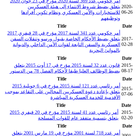
أمر حكومي عدد 369 لسنة 2020 مؤرخ في 23 جوان 2020
2020-
يتعلق بضبط شروط الانتماء إلى هيئة العسكريين
06-26
للاستخبارات والأمن العسكري ونظام تكوين أفرادها
وتوظيفهم
Title
Date
أمر حكومي عدد 341 لسنة 2017 مؤرخ في 28 فيفري 2017
2017-
يتعلق بضبط الأحكام الخاصة بقبول ورسو وتنقلات السفن
02-28
العسكرية والسفن التابعة لقوات الأمن الداخلي والديوانة
بالموانئ البحرية
Title
Date
2015-
قانون عدد 32 لسنة 2015 مؤرخ في 17 أوت 2015 يتعلق
08-17
بضبط الوظائف العليا طبقا لأحكام الفصل 78 من الدستور
Title
Date
أمر رئاسي عدد 121 لسنة 2015 مؤرخ في 6 جويلية 2015
2015-
يتعلق بإعادة دعوة العسكريين المحالين على التقاعد بموجب
07-06
الأقدمية للخدمة العسكرية المباشرة
Title
Date
2015-
أمر رئاسي عدد 41 لسنة 2015 مؤرخ في 20 فيفري 2015
02-20
يتعلق بتسمية متفقد عام للقوات المسلحة
Title
Date
أمر عدد 718 لسنة 2001 مؤرخ في 19 مارس 2001 يتعلق
2001-