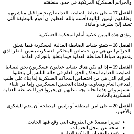
والجرائم العسكريّة المرتكبة في حدود منطقته.
الفصل 17 –
على ضباط الضابطة العدلية آن يحلفوا قبل مباشرتهم
وظائفهم اليمين التالية (أقسم بالله العظيم أن أقوم بالوظيفة التي
تسند إليّ بشرف وأمانة).
وتؤدى هذه اليمين علانية أمام المحكمة العسكرية.
الفصل 18 –
يتمتع ضباط الضابطة العدلية العسكرية فيما يتعلق
بالجرائم التي هي من اختصاص المحاكم العسكرية بنفس النظر الذي
يتمتع به ضباط الضابطة العدلية فيما يتعلق بالجرائم العامة.
الفصل 19 –
إذا لم يكن هناك ضباط عدليون عسكريون يحق لضباط
الضابطة العدلية لمحاكم الحق العام في حالة التلبس أن يتعقبوا
الجرائم التي هي من اختصاص المحاكم العسكرية إما بناء على طلب
المدعي العام ومعاونيه وقضاة التحقيق العسكريين وإما من تلقاء
أنفسهم وفي هذه الحالة يجب عليهم آن يخبروا فورا الضابطة العدلية
العسكرية بالحادث.
الفصل 20 –
على آمر المنطقة أو رئيس المصلحة آن يضم للشكوى
والأخبار:
تقريرا مفصلا عن الظروف التي وقع فيها الحادث.
نسخة عن سجل الخدمات.
لائحة بالعقوبات الملكية الإدارية.