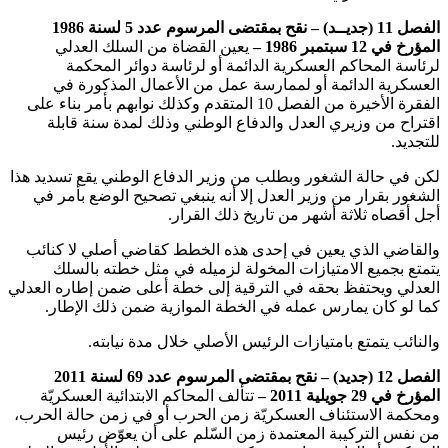
الفصل 11 (جديــد) –
نقح بمقتضى المرسوم عدد 5 لسنة 1986
المؤرخ في 12 سبتمبر 1986 –
يعين القضاة من السلك العدلي
لرئاسة المحاكم العسكرية الدائمة أو لرئاسة دوائر المحكمة
العسكرية الدائمة أو لممارسة عمل من الأعمال المذكورة في
الفقرة الأخيرة من الفصل 10 المتقدم وكذلك نوابهم بأمر بناء على
اقتراح من وزيري العدل والدفاع الوطني وذلك لمدة سنة قابلة
للتجديد.
لكن في حالة الشغور وبطلب من وزير الدفاع الوطني يقع تسديد هذا
الشغور بقرار من وزير العدل إلا أنه ينبغي تصحيح الوضع بأمر في
أجل أقصاه ثلاثة أشهر من تاريخ ذلك القرار.
والقاضي الذي يعين في إحدى هذه الخطط كقاضي أصلي لا كنائب
يتمتع بجميع الامتيازات المخولة لزميله في مثل خطته بالسلك
العدلي ويحتفظ بحقه في الترقية إلى خطة أعلى ضمن إطاره العدلي
كما لو كان يمارس عمله في الخطة الموازية ضمن ذلك الإطار.
والنائب يتمتع بامتيازات الرئيس الأصلي خلال مدة نيابته.
الفصل 12 (جديد) – نقح
بمقتضى المرسوم عدد 69 لسنة 2011
المؤرخ في 29 جويلية 2011 –
تتألف المحاكم الابتدائية العسكريّة
ومحكمة الاستئناف العسكريّة زمن الحرب أو في زمن حالة الحرب،
من نفس التركيبة المعتمدة زمن السّلم على أن يعوّض رئيس