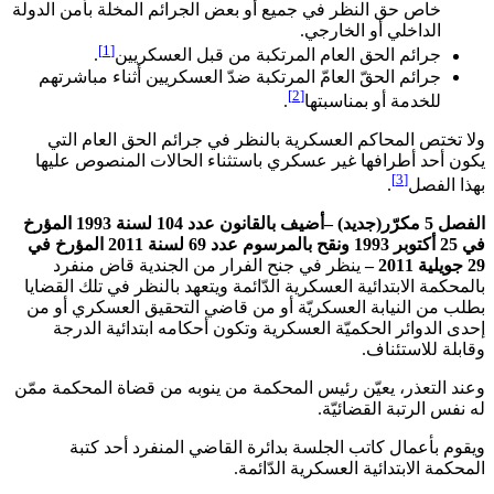
خاص حق النظر في جميع أو بعض الجرائم المخلة بأمن الدولة
الداخلي أو الخارجي.
[1]
جرائم الحق العام المرتكبة من قبل العسكريين
.
جرائم الحقّ العامّ المرتكبة ضدّ العسكريين أثناء مباشرتهم
[2]
للخدمة أو بمناسبتها
.
ولا تختص المحاكم العسكرية بالنظر في جرائم الحق العام التي
يكون أحد أطرافها غير عسكري باستثناء الحالات المنصوص عليها
[3]
بهذا الفصل
.
الفصل 5 مكرّر(جديد) –أضيف بالقانون عدد 104 لسنة 1993 المؤرخ
في 25 أكتوبر 1993 ونقح بالمرسوم عدد 69 لسنة 2011 المؤرخ في
29 جويلية 2011 –
ينظر في جنح الفرار من الجندية قاض منفرد
بالمحكمة الابتدائية العسكرية الدّائمة ويتعهد بالنظر في تلك القضايا
بطلب من النيابة العسكريّة أو من قاضي التحقيق العسكري أو من
إحدى الدوائر الحكميّة العسكرية وتكون أحكامه ابتدائية الدرجة
وقابلة للاستئناف.
وعند التعذر، يعيّن رئيس المحكمة من ينوبه من قضاة المحكمة ممّن
له نفس الرتبة القضائيّة.
ويقوم بأعمال كاتب الجلسة بدائرة القاضي المنفرد أحد كتبة
المحكمة الابتدائية العسكرية الدّائمة.