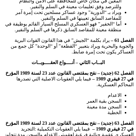
المعين في مكان خاص للمحافظة على الأمن والنظام
وللترصد وفق تعليمات معينة في السلم والنفير.
ويراد بـ “الدورية” وجود عساكر مسلحين تحت إمرة آمر
للمقاصد السابق تعيينها في السلم والنفير.
أما “الخفير” فهو العسكري المسلح السيار القائم بوظيفة في
منطقة معينة للمقاصد السابق ذكرها في السلم والنفير.
الفصل 61 –
يراد بكلمة “الجيش” في هذا القانون القوات البرية
والجوية والبحرية ويراد بتعبير “القطعة” أو “الوحدة” كل جمع من
العساكر يكون تحت إمرة ضابط.
البــاب الثاني – أنــــواع العقــــوبــات
الفصل 62 (جديد) – نقح بمقتضى القانون عدد 23 لسنة 1989 المؤرخ
في 27 فيفري 1989 –
فيما يلي العقوبات الاصلية التي تصدرها
المحاكم العسكرية.
الاعدام
السجن بقية العمر
السجن مدة معينة
الخطية
الفصل 63 (جديد) – نقح بمقتضى القانون عدد 23 لسنة 1989 المؤرخ
في 27 فيفري 1989 –
فيما يلي العقوبات التكميلية :التجريد
العسكري عقوبة جنائية فرعية لعقوبتي الاعدام والسجن مدة تتجاوز