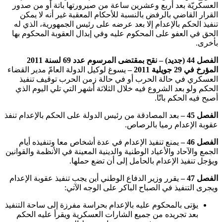
العسكريّة بعد أربع وعشرين ساعة من صيرورتها باتة أو من صدور
القرار القاضي بالرفض بالنسبة للأحكام المعقبة غير أنه لا يمكن
تنفيذ الحكم بالإعدام إلا بعد عرضه على رئيس الجمهورية، الذي له
الحق في العفو على المحكوم عليه وفي إبدال العقوبة المحكوم بها
بأخرى.
الفصل 44 (جديد) – نقح
بمقتضى المرسوم عدد 69 لسنة 2011
المؤرخ في 29 جويلية 2011 –
يسوغ لوكيل الدولة العامّ مدير القضاء
العسكري في حالة الحرب أو في حالة زمن الحرب توقيف تنفيذ
الحكم ولو بعد الشروع فيه خلال الثلاثة أشهر التي تلي اليوم الذي
أصبح فيه الحكم باتّا.
الفصل 45 –
بعد المصادقة من رئيس الدولة على الحكم بالإعدام تنفذ
عقوبة الإعدام رميا بالرصاص.
الفصل 46 –
يمنع تنفيذ الإعدام في عدة أشخاص معا وتنفيذه أيام
الجمع والآحاد والأعياد الوطنية والدينية المعينة في الأنظمة والقوانين
ويؤجل تنفيذ الإعدام بالحامل إلى أن تضع حملها.
الفصل 47 –
يقرر وزير الدفاع الوطني أين يجب تنفيذ عقوبة الإعدام
ويجرى التنفيذ في الصباح الباكر على الوجه الآتي:
يؤتى بالمحكوم عليه بالإعدام بحراسة مفرزة إلى ساحة التنفيذ
بعد تجريده من جميع الشارات العسكرية ويقرأ عليه الحكم