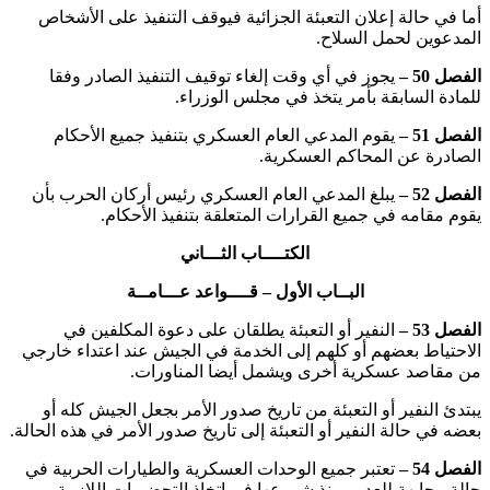
أما في حالة إعلان التعبئة الجزائية فيوقف التنفيذ على الأشخاص
المدعوين لحمل السلاح.
الفصل 50 –
يجوز في أي وقت إلغاء توقيف التنفيذ الصادر وفقا
للمادة السابقة بأمر يتخذ في مجلس الوزراء.
الفصل 51 –
يقوم المدعي العام العسكري بتنفيذ جميع الأحكام
الصادرة عن المحاكم العسكرية.
الفصل 52 –
يبلغ المدعي العام العسكري رئيس أركان الحرب بأن
يقوم مقامه في جميع القرارات المتعلقة بتنفيذ الأحكام.
الكتــــاب الثـــاني
البــاب الأول – قــــواعد عـــامــة
الفصل 53 –
النفير أو التعبئة يطلقان على دعوة المكلفين في
الاحتياط بعضهم أو كلهم إلى الخدمة في الجيش عند اعتداء خارجي
من مقاصد عسكرية أخرى ويشمل أيضا المناورات.
يبتدئ النفير أو التعبئة من تاريخ صدور الأمر بجعل الجيش كله أو
بعضه في حالة النفير أو التعبئة إلى تاريخ صدور الأمر في هذه الحالة.
الفصل 54 –
تعتبر جميع الوحدات العسكرية والطيارات الحربية في
حالة مجابهة للعدو ومنذ شروعها في اتخاذ التحضيرات اللازمة