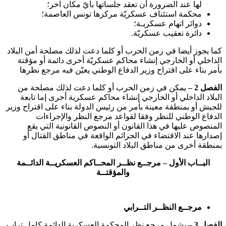
لها عند الضرورة أن تعقد جلساتها بأيّ مكان آخر؛
محكمة استئناف عسكريّة مركزها تونس العاصمة؛
دوائر اتهام عسكريـة؛
دائرة تعقيب عسكريّة.
كما يجوز أيضا في زمن الحرب أو كلما دعت لذلك مصلحة أمن البلاد
الداخلي أو الخارجي إنشاء محاكم عسكريّة أخرى دائمة أو مؤقتة
بأمر بناء على اقتراح وزير الدفاع الوطني يعيّن فيه مرجع نظرها
الفصل 2 –
يمكن في زمن الحرب أو كلما دعت لذلك مصلحة من
البلاد الداخلي أو الخارجي إنشاء محاكم عسكرية أخرى إما تابعة
للجيش أو بمنطقة معينة بأمر من رئيس الدولة بناء على اقتراح وزير
الدفاع الوطني للنظر وفقا لقواعد مرجع النظر والإجراءات
المنصوص عليها في هذا القانون أو النصوص القانونية التي يقع
إصدارها عند الاقتضاء في الجرائم الواقعة في مناطق القتال أو
بمنطقة أخرى من مناطق البلاد التونسية.
البــاب الأول – مرجــع نظــر المحــاكم العسكريــة الدائــمة
والمؤقتــة
مرجــع النظــر التــرابي
الفصل 3 –
يشمل مرجع نظر المحكمة العسكرية الدائمة كامل تراب