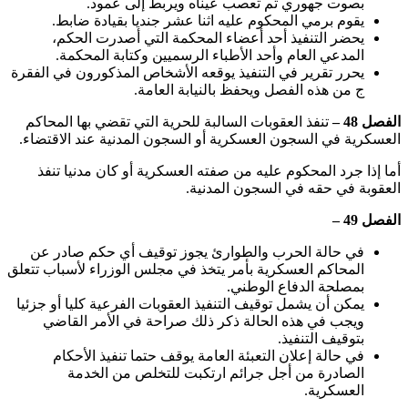
بصوت جهوري ثم تعصب عيناه ويربط إلى عمود.
يقوم برمي المحكوم عليه اثنا عشر جنديا بقيادة ضابط.
يحضر التنفيذ أحد أعضاء المحكمة التي أصدرت الحكم،
المدعي العام وأحد الأطباء الرسميين وكتابة المحكمة.
يحرر تقرير في التنفيذ يوقعه الأشخاص المذكورون في الفقرة
ج من هذه الفصل ويحفظ بالنيابة العامة.
الفصل 48 –
تنفذ العقوبات السالبة للحرية التي تقضي بها المحاكم
العسكرية في السجون العسكرية أو السجون المدنية عند الاقتضاء.
أما إذا جرد المحكوم عليه من صفته العسكرية أو كان مدنيا تنفذ
العقوبة في حقه في السجون المدنية.
الفصل 49 –
في حالة الحرب والطوارئ يجوز توقيف أي حكم صادر عن
المحاكم العسكرية بأمر يتخذ في مجلس الوزراء لأسباب تتعلق
بمصلحة الدفاع الوطني.
يمكن أن يشمل توقيف التنفيذ العقوبات الفرعية كليا أو جزئيا
ويجب في هذه الحالة ذكر ذلك صراحة في الأمر القاضي
بتوقيف التنفيذ.
في حالة إعلان التعبئة العامة يوقف حتما تنفيذ الأحكام
الصادرة من أجل جرائم ارتكبت للتخلص من الخدمة
العسكرية.