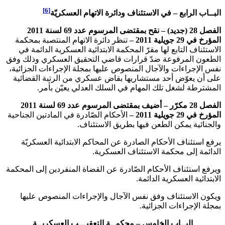
[6]
البــاب الرابع – في الاستئناف ودائرة الاتهام العسكريّة
الفصل 28 (جديد) – نقح
بمقتضى المرسوم عدد 69 لسنة 2011
المؤرخ في 29 جويلية 2011 –
تنظر دائرة الاتهام المنتصبة بمحكمة
الاستئناف التابع لها مقرّ المحكمة الابتدائية العسكرية الدائمة في
الطعون المرفوعة ضدّ قرارات قاضي التحقيق العسكري وذلك وفق
نفس الإجراءات والآجال المنصوص عليها بمجلة الإجراءات الجزائية،
على أن يعوّض أحد مستشاريها بقاض عسكري من الرتبة القضائية
المشترطة لشغل تلك المهام في السلك العدلي يعيّن بأمر.
الفصل 28 مكرّر – أضيف
بمقتضى المرسوم عدد 69 لسنة 2011
المؤرخ في 29 جويلية 2011 –
الأحكام الصّادرة في المادتين الجناحية
والجنائية يمكن الطعن فيها بطريق الاستئناف.
يرفع استئناف الأحكام الصادرة عن المحاكم الابتدائية العسكريّة
الدائمة إلى محكمة الاستئناف العسكرية.
ويرفع استئناف الأحكام الصّادرة عن القضاة المنفردين إلى المحكمة
الابتدائية العسكرية الدائمة.
ويكون الاستئناف وفق نفس الآجال والإجراءات المنصوص عليها
بمجلة الإجراءات الجزائية.
البــاب الخامس – محكمــة التعقيـــب العسكريــة