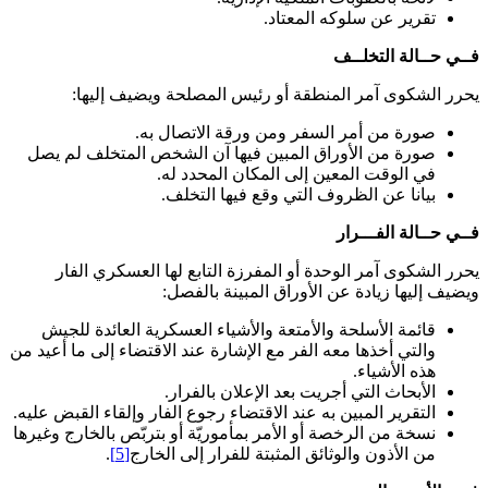
تقرير عن سلوكه المعتاد.
فــي حــالة التخلــف
يحرر الشكوى آمر المنطقة أو رئيس المصلحة ويضيف إليها:
صورة من أمر السفر ومن ورقة الاتصال به.
صورة من الأوراق المبين فيها آن الشخص المتخلف لم يصل
في الوقت المعين إلى المكان المحدد له.
بيانا عن الظروف التي وقع فيها التخلف.
فــي حــالة الفـــرار
يحرر الشكوى آمر الوحدة أو المفرزة التابع لها العسكري الفار
ويضيف إليها زيادة عن الأوراق المبينة بالفصل:
قائمة الأسلحة والأمتعة والأشياء العسكرية العائدة للجيش
والتي أخذها معه الفر مع الإشارة عند الاقتضاء إلى ما أعيد من
هذه الأشياء.
الأبحاث التي أجريت بعد الإعلان بالفرار.
التقرير المبين به عند الاقتضاء رجوع الفار وإلقاء القبض عليه.
نسخة من الرخصة أو الأمر بمأموريّة أو بتربّص بالخارج وغيرها
من الأذون والوثائق المثبتة للفرار إلى الخارج
[5]
.