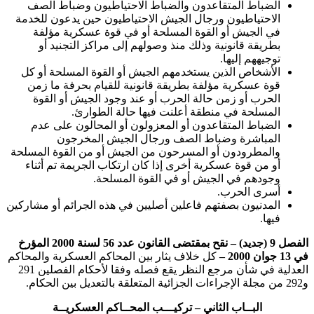
الضباط المتقاعدون والضباط الاحتياطيون وضباط الصف
الاحتياطيون ورجال الجيش الاحتياطيون حين يدعون للخدمة
في الجيش أو القوة المسلحة أو في قوة عسكرية مؤلفة
بطريقة قانونية وذلك منذ وصولهم إلى مراكز التجنيد أو
توجيههم إليها.
الأشخاص الذين يستخدمهم الجيش أو القوة المسلحة أو كل
قوة عسكرية مؤلفة بطريقة قانونية للقيام بحرفة ما زمن
الحرب أو زمن حالة الحرب أو عند وجود الجيش أو القوة
المسلحة في منطقة أعلنت فيها حالة الطوارئ.
الضباط المتقاعدون أو المعزولون أو المحالون على عدم
المباشرة وضباط الصف ورجال الجيش المخرجون
والمطرودون أو المسرحون من الجيش أو من القوة المسلحة
أو من قوة عسكرية أخرى إذا كان ارتكاب الجريمة تم أثناء
وجودهم في الجيش أو في القوة المسلحة.
أسرى الحرب.
المدنيون بصفتهم فاعلين أصليين في هذه الجرائم أو مشاركين
فيها.
الفصل 9 (جديد)
– نقح بمقتضى القانون عدد 56 لسنة 2000 المؤرخ
في 13 جوان 2000 –
كل خلاف يثار بين المحاكم العسكرية والمحاكم
العدلية في شأن مرجع النظر يقع فصله وفقا لأحكام الفصلين 291
و292 من مجلة الإجراءات الجزائية المتعلقة بالتعديل بين الحكام.
البــاب الثاني – تركيـــب المحــاكم العسكريــة