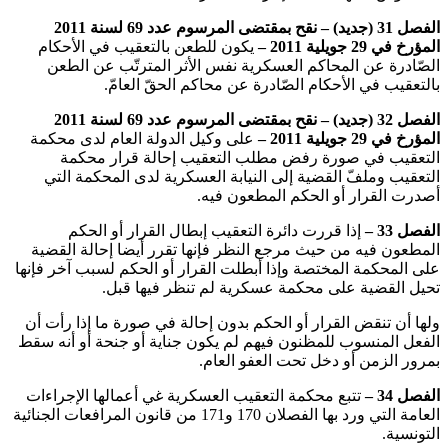
الفصل 31 (جديد) – نقح
بمقتضى المرسوم عدد 69 لسنة 2011
المؤرخ في 29 جويلية 2011 –
يكون للطعن بالتعقيب في الأحكام
الصّادرة عن المحاكم العسكرية نفس الأثر المترتّب عن الطعن
بالتعقيب في الأحكام الصّادرة عن محاكم الحقّ العامّ.
الفصل 32 (جديد) – نقح
بمقتضى المرسوم عدد 69 لسنة 2011
المؤرخ في 29 جويلية 2011 –
على وكيل الدولة العام لدى محكمة
التعقيب في صورة رفض مطلب التعقيب إحالة قرار محكمة
التعقيب وملفّ القضية إلى النيابة العسكرية لدى المحكمة التي
أصدرت القرار أو الحكم المطعون فيه.
الفصل 33 –
إذا قررت دائرة التعقيب إبطال القرار أو الحكم
المطعون فيه من حيث مرجع النظر فإنها تقرر أيضا إحالة القضية
على المحكمة المختصة وإذا أبطلت القرار أو الحكم لسبب آخر فإنها
تحيل القضية على محكمة عسكرية لم تنظر فيها قبل.
ولها أن تنقض القرار أو الحكم بدون إحالة في صورة ما إذا رأت أن
الفعل المنسوب للمظنون فيهم لم يكون جناية أو جنحة أو أنه سقط
بمرور الزمن أو دخل تحت العفو العام.
الفصل 34 –
تتبع محكمة التعقيب العسكرية غي أعمالها الإجراءات
العامة التي ورد بها الفصلان 170 و171 من قانون المرافعات الجنائية
التونسية.