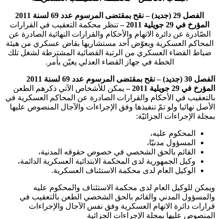
الفصل 29 (جديد) – نقح
بمقتضى المرسوم عدد 69 لسنة 2011
المؤرخ في 29 جويلية 2011 –
تنظر محكمة التعقيب في القرارات
الصّادرة عن دائرة الاتهام والأحكام والقرارات النهائية الصادرة عن
المحاكم العسكرية ويعوّض أحد مستشاريها بقاض عسكري من هيئة
ضباط القضاء العسكري من الرتبة القضائية المشترطة لشغل تلك
الخطة في جهاز القضاء العدلي يعيّن بأمر.
الفصل 30 (جديد) – نقح
بمقتضى المرسوم عدد 69 لسنة 2011
المؤرخ في 29 جويلية 2011 –
يمكن للأشخاص الآتي ذكرهم الطعن
بالتعقيب في الأحكام والقرارات الصادرة عن المحاكم العسكرية في
الأصل نهائيا ولو تمّ تنفيذها وفق الإجراءات والآجال المنصوص عليها
بمجلة الإجراءات الجزائيّة:
المحكوم عليه،
المسؤول مدنيّا،
القائم بالحق الشخصي في خصوص حقوقه المدنية،
وكيل الجمهورية لدى المحكمة الابتدائية العسكرية الدائمة،
الوكيل العام لدى محكمة الاستئناف العسكرية.
ويمكن للوكيل العام لدى محكمة الاستئناف والمحكوم عليه
والمسؤول المدني والقائم بالحق الشخصي الطعن بالتعقيب في
قرارات دائرة الاتهام العسكرية وفق نفس الآجال والإجراءات
المنصوص عليها بمجلة الإجراءات الجزائية