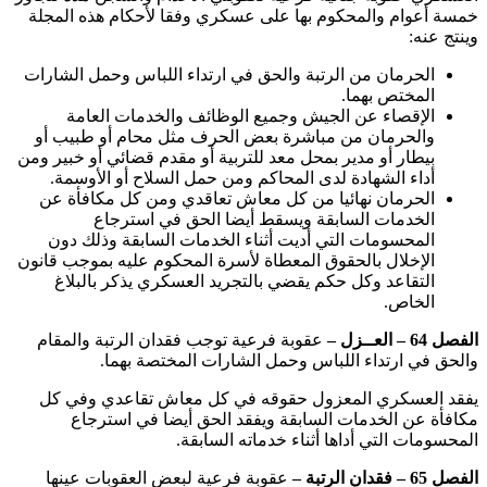
خمسة أعوام والمحكوم بها على عسكري وفقا لأحكام هذه المجلة
وينتج عنه:
الحرمان من الرتبة والحق في ارتداء اللباس وحمل الشارات
المختص بهما.
الإقصاء عن الجيش وجميع الوظائف والخدمات العامة
والحرمان من مباشرة بعض الحرف مثل محام أو طبيب أو
بيطار أو مدير بمحل معد للتربية أو مقدم قضائي أو خبير ومن
أداء الشهادة لدى المحاكم ومن حمل السلاح أو الأوسمة.
الحرمان نهائيا من كل معاش تعاقدي ومن كل مكافأة عن
الخدمات السابقة ويسقط أيضا الحق في استرجاع
المحسومات التي أديت أثناء الخدمات السابقة وذلك دون
الإخلال بالحقوق المعطاة لأسرة المحكوم عليه بموجب قانون
التقاعد وكل حكم يقضي بالتجريد العسكري يذكر بالبلاغ
الخاص.
الفصل 64 – العــزل –
عقوبة فرعية توجب فقدان الرتبة والمقام
والحق في ارتداء اللباس وحمل الشارات المختصة بهما.
يفقد العسكري المعزول حقوقه في كل معاش تقاعدي وفي كل
مكافأة عن الخدمات السابقة ويفقد الحق أيضا في استرجاع
المحسومات التي أداها أثناء خدماته السابقة.
الفصل 65 – فقدان الرتبة –
عقوبة فرعية لبعض العقوبات عينها