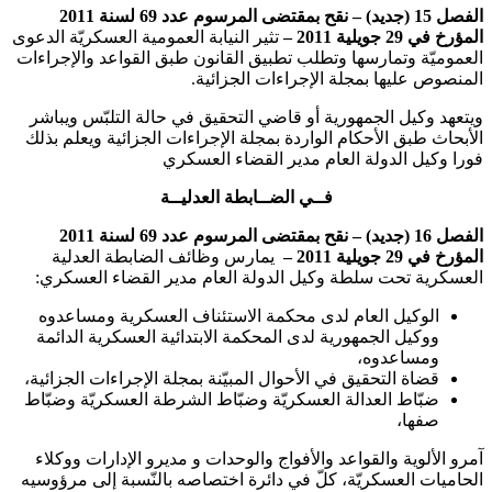
الفصل 15 (جديد) – نقح
بمقتضى المرسوم عدد 69 لسنة 2011
المؤرخ في 29 جويلية 2011 –
تثير النيابة العمومية العسكريّة الدعوى
العموميّة وتمارسها وتطلب تطبيق القانون طبق القواعد والإجراءات
المنصوص عليها بمجلة الإجراءات الجزائية.
ويتعهد وكيل الجمهورية أو قاضي التحقيق في حالة التلبّس ويباشر
الأبحاث طبق الأحكام الواردة بمجلة الإجراءات الجزائية ويعلم بذلك
فورا وكيل الدولة العام مدير القضاء العسكري
فــي الضــابطة العدليــة
الفصل 16 (جديد) – نقح
بمقتضى المرسوم عدد 69 لسنة 2011
المؤرخ في 29 جويلية 2011 –
يمارس وظائف الضابطة العدلية
العسكرية تحت سلطة وكيل الدولة العام مدير القضاء العسكري:
الوكيل العام لدى محكمة الاستئناف العسكرية ومساعدوه
ووكيل الجمهورية لدى المحكمة الابتدائية العسكرية الدائمة
ومساعدوه،
قضاة التحقيق في الأحوال المبيّنة بمجلة الإجراءات الجزائية،
ضبّاط العدالة العسكريّة وضبّاط الشرطة العسكريّة وضبّاط
صفها،
آمرو الألوية والقواعد والأفواج والوحدات و مديرو الإدارات ووكلاء
الحاميات العسكريّة، كلّ في دائرة اختصاصه بالنّسبة إلى مرؤوسيه