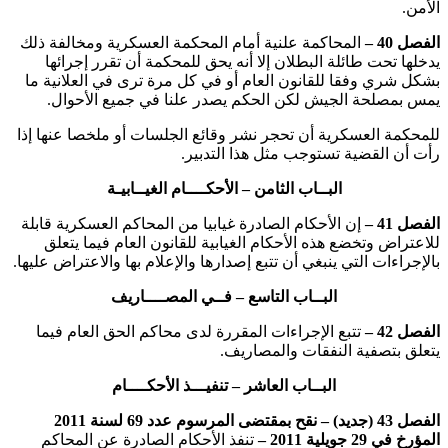
الأمن.
الفصل 40 –
المحاكمة علنية أمام المحكمة العسكرية ومخالفة ذلك
يدخلها تحت طائلة البطلان إلا أنه يحق للمحكمة أن تقرر إجرائها
بشكل شري وفقا للقانون العام أو في كل مرة ترى في العلانية ما
يمس بمصلحة الجيش لكن الحكم يصدر علنا في جميع الأحوال.
للمحكمة العسكرية أن تحجر نشر وقائع الجلسات أو ملخصا عنها إذا
رأت أن القضية تستوجب مثل هذا التدبير.
البــاب الثامن – الأحكــــام الغيــابيـة
الفصل 41 –
إن الأحكام الصادرة غيابيا من المحاكم العسكرية قابلة
للاعتراض وتخضع هذه الأحكام الغيابية للقانون العام فيما يتعلق
بالإجراءات التي ينبغي أن تتبع إصدارها والإعلام بها والاعتراض عليها.
البــاب التاسع – فــي المصــــاريف
الفصل 42 –
تتبع الإجراءات المقررة لدى محاكم الحق العام فيما
يتعلق بتصفية النفقات والمصاريف.
البــاب العاشر – تنفيـــذ الأحكــــام
الفصل 43 (جديد) – نقح
بمقتضى المرسوم عدد 69 لسنة 2011
المؤرخ في 29 جويلية 2011 –
تنفذ الأحكام الصادرة عن المحاكم