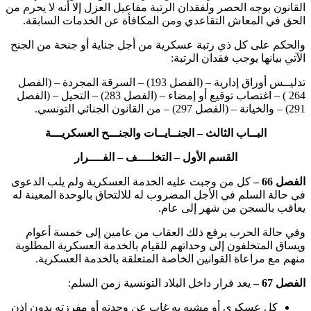
القانون بوجه الحصر ولفقدان الرتبة مفاعيل العزل إلا أنه لا يحرم من
الحق في المعاش التقاعدي ومن المكافأة عن الخدمات السابقة.
والحكم على كل ذي رتبة عسكرية من أجل جناية أو جنحة من الجنح
الآتي بيانها يوجب فقدان الرتبة:
تدليــس أوراق إدارية – (الفصل 193) – السرقة المجردة – (الفصل
264 ) – اغتصاب توقيع أو إمضاء – (الفصل 283) – التحيل – (الفصل
291) – والخيانة – (الفصل 297) – من القانون الجنائي التونسي.
البــاب الثالث – الجنــايــات والجنـــح العسكريـــة
القسم الأول – التخلــــف – الفــــرار
الفصل 66 –
كل من وجبت عليه الخدمة العسكرية ولم يلب الدعوى
في حالة السلم في الأجل المضروب له للالتحاق بالوحدة المعينة له
يعاقب بالسجن من شهر إلى عام.
وفي حالة الحرب يرفع ذلك العقاب من عامين إلى خمسة أعوام
ويساق المتخلفون إلى وحداتهم للقيام بالخدمة العسكرية المطلوبة
منهم مع مراعاة القوانين الخاصة المتعلقة بالخدمة العسكرية.
الفصل 67 –
يعد فرار داخل البلاد التونسية زمن السلم:
كل عسكري أو مشبه به غاب عن وحدته أو مفرزته بدون إذن