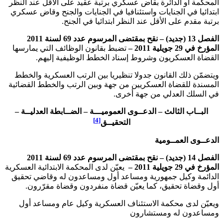
المحكمة أو الدائرة بقاض عسكري برتبة عقيد على الأقل عند النظر
ابتدائيا في الجنايات واستئنافيا في الجنايات والجنح وقاض عسكري
برتبة مقدم على الأقل عند النظر ابتدائيا في الجنح.
الفصل 13 (جديد) – نقح
بمقتضى المرسوم عدد 69 لسنة 2011
المؤرخ في 29 جويلية 2011 –
تضبط بقانون الوظائف التي يمارسها
القضاة العسكريون وشروط إسناد الخطط الوظيفية إليهم.
ويتضمّن ذلك القانون جدولا تنظيريا بين الرتب العسكرية والخطط
المسندة للقضاة العسكريين من جهة وبين الرتب والخطط القضائية
في السلك العدلي من جهة أخرى.
البــاب الثالث – الدعــوى العموميـــة – الضــابطة العدليــة –
[4]
التحقيــق
الدعــوى العمــومية
الفصل 14 (جديد) – نقح
بمقتضى المرسوم عدد 69 لسنة 2011
المؤرخ في 29 جويلية 2011 –
يعيّن لدى المحكمة الابتدائية العسكرية
الدائمة وكيل جمهورية ومساعد أول ومساعدون له وقاضي تحقيق
أول وقضاة تحقيق، كما يعيّن قضاة منفردون وقضاة مقرّرون.
ويعيّن لدى محكمة الاستئناف العسكرية وكيل عام ومساعد أول
ومساعدون له ومستشارون