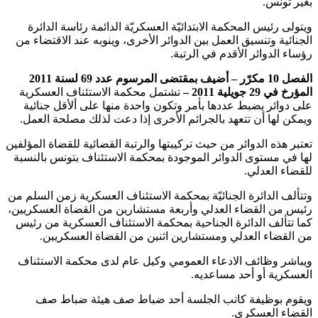
بغير تونس.
ويتولى رئيس المحكمة الابتدائيّة العسكريّة الدائمة رئاسة الدائرة
الجنائية وتنسيق العمل بين الدوائر الأخرى، وينوبه عند الاقتضاء من
رؤساء الدوائر الأقدم في الرتبة.
الفصل 10 مكرّر – أضيف
بمقتضى المرسوم عدد 69 لسنة 2011
المؤرخ في 29 جويلية 2011 –
تشتمل محكمة الاستئناف العسكرية
على دوائر يضبط عددها بأمر وتكون واحدة منها على ألأقل جنائية
ويمكن لها أن تتعهد بالجرائم الأخرى إذا دعت لذلك مصلحة العمل.
تعتبر هذه الدوائر من حيث تركيبتها والرتبة القضائية للقضاة المؤلفين
لها في مستوى الدوائر الموجودة بمحكمة الاستئناف بتونس بالنسبة
للقضاء العدلي.
وتتألف الدائرة الجنائيّة بمحكمة الاستئناف العسكرية زمن السلم من
رئيس من القضاء العدلي وأربعة مستشارين من القضاة العسكريين،
كما تتألف الدائرة الجناحية بمحكمة الاستئناف العسكرية من رئيس
من القضاء العدلي ومستشارين اثنين من القضاة العسكريين.
ويباشر وظائف الادعاء العمومي وكيل عام لدى محكمة الاستئناف
العسكرية أو أحد مساعديه.
ويقوم بوظيفة كاتب الجلسة أحد ضباط صف هيئة ضباط صف
القضاء العسكري.