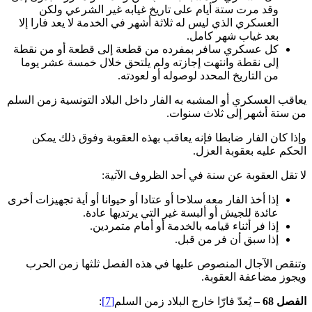
وقد مرت ستة أيام على تاريخ غيابه غير الشرعي ولكن
العسكري الذي ليس له ثلاثة أشهر في الخدمة لا يعد فارا إلا
بعد غياب شهر كامل.
كل عسكري سافر بمفرده من قطعة إلى قطعة أو من نقطة
إلى نقطة وانتهت إجازته ولم يلتحق خلال خمسة عشر يوما
من التاريخ المحدد لوصوله أو لعودته.
يعاقب العسكري أو المشبه به الفار داخل البلاد التونسية زمن السلم
من ستة أشهر إلى ثلاث سنوات.
وإذا كان الفار ضابطا فإنه يعاقب بهذه العقوبة وفوق ذلك يمكن
الحكم عليه بعقوبة العزل.
لا تقل العقوبة عن سنة في أحد الظروف الآتية:
إذا أخذ الفار معه سلاحا أو عتادا أو حيوانا أو أية تجهيزات أخرى
عائدة للجيش أو ألبسة غير التي يرتديها عادة.
إذا فر أثناء قيامه بالخدمة أو أمام متمردين.
إذا سبق أن فر من قبل.
وتنقص الآجال المنصوص عليها في هذه الفصل ثلثها زمن الحرب
ويجوز مضاعفة العقوبة.
الفصل 68 –
يُعدّ فارّا خارج البلاد زمن السلم
[7]
: