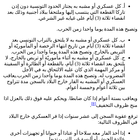
‌أ. ‌كل عسكري أو مشبه به يجتاز الحدود التونسية دون إذن
تاركا القطعة التي ينتسب إليها وملتحقا ببلاد أجنبية وذلك بعد
انقضاء ثلاثة (3) أيام على غيابه غير الشرعي.
وتصبح هذه المدة يوما واحدا زمن الحرب.
‌ب. ‌كل عسكري أو مشبه به لا يلتحق بالتراب التونسي بعد
انقضاء ثلاثة (3) أيام من تاريخ انتهاء الرخصة أو المأموريّة أو
التربص بالخارج. وتصبح هذه المدة يوما واحدا زمن الحرب.
‌ج. ‌كل عسكري أو مشبه به أثناء مأموريّة أو تربص بالخارج، لا
يلتحق بعد انقضاء ثلاثة (3) أيام، بالقطعة أو الطائرة أو السفينة
أو مركز المهمة الذي كان عليه الالتحاق به في الأجل
المضروب له. وتصبح هذه المدة يوما واحدا زمن الحرب.يعاقب
العسكري أو المشبه به الفار خارج البلاد بالسجن مدة تتراوح
بين ثلاثة أعوام وخمسة أعوام.
ويعاقب بستة أعوام إذا كان ضابطا. ويحكم عليه فوق ذلك بالعزل اذا
[8]
منح ظروف التخفيف
.
ترفع عقوبة السجن إلى عشر سنوات إذا فر العسكري خارج البلاد
في الظروف التالية:
إذا أخذ الفار معه سلاحا أو عتادا أو حيوانا أو تجهيزات أخرى
عائدة للجيش أو ألبسة غير التي يرتديها.