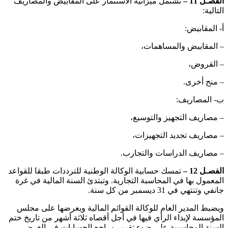
الفصـل 11 –
تشتمل ميزانية الاستثمار على المقابيض والمصاريف
التالية:
‌أ- المقابيض:
– المقابيض والمساهمات،
– القروض،
– منح أخرى.
‌ب- المصاريف:
– مصاريف التجهيز والتوسيع،
– مصاريف تجديد التجهيزات،
– مصاريف الدراسات والتجارب.
الفصـل 12 –
تمسك حسابية الوكالة الوطنية للترددات طبقا للقواعد
المعمول بها في المحاسبة التجارية. وتبتدئ السنة المالية في غرة
جانفي وتنتهي في 31 ديسمبر من كل سنة.
ويضبط المدير العام للوكالة القوائم المالية ويعرضها على مجلس
المؤسسة لإبداء الرأي فيها في أجل أقصاه ثلاثة أشهر من تاريخ ختم
السنة المحاسبية على ضوء تقرير مراجع الحسابات في الغرض.