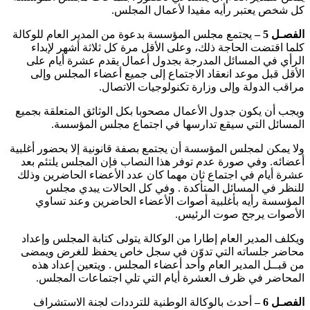
كل شخص يعتبر رأيه مفيدا لأعمال المجلس.
الفصـل 5 –
يجتمع مجلس المؤسسة بدعوة من المدير العام للوكالة
كلما اقتضت الحاجة ذلك، وعلى الأقل مرة كل ثلاثة أشهر لإبداء
الرأي في المسائل المدرجة بجدول أعمال يقدم عشرة أيام على
الأقل قبل موعد انعقاد الاجتماع إلى جميع أعضاء المجلس وإلى
مراقب الدولة وإلى وزارة تكنولوجيات الاتصال.
ويجب أن يكون جدول الأعمال مصحوبا بكل الوثائق المتعلقة بجميع
المسائل التي سيقع تدارسها في اجتماع مجلس المؤسسة.
ولا يمكن لمجلس المؤسسة أن يجتمع بصفة قانونية إلا بحضور أغلبية
أعضائه. وفي صورة عدم توفر هذا النصاب فإن المجلس يلتئم بعد
عشرة أيام في اجتماع ثان مهما كان عدد الأعضاء الحاضرين وذلك
للنظر في المسائل المتأكدة . وفي كل الحالات يبدي مجلس
المؤسسة رأيه بأغلبية أصوات الأعضاء الحاضرين وعند تساوي
الأصوات يرجح صوت الرئيس.
ويكلف المدير العام إطارا من الوكالة يتولى كتابة المجلس وإعداد
محاضر جلساته التي تدوّن في سجل خاص يحفظ للغرض ويمضى
من قبــل المدير العام وأحد أعضاء المجلس . ويتعين إعداد هذه
المحاضر في ظرف العشرة أيام التي تلي اجتماعات المجلس.
الفصـل 6 –
أحدث بالوكالة الوطنية للترددات لجنة الاستشراف