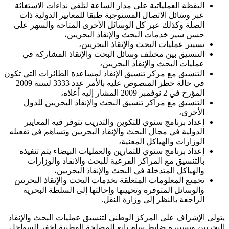
اليقظة العملياتية على مدار الساعة لتلقي نداءات الاستغاثة
عبر وسائل الاتصال المستوجبة طبقا للمعايير الدولية ذات
الصلة وكذلك عبر كل الوسائل الأخرى المتاحة والسهر على
حسن سير خدمات البحث والإنقاذ البحريين،
تسيير عمليات البحث والإنقاذ البحريين،
التنسيق بين مختلف وسائل البحث والإنقاذ المشاركة في
عمليات البحث والإنقاذ البحريين،
التنسيق مع مركز تنسيق الإنقاذ لمساعدة الطائرات التي تكون
في حالة خطر المنصوص عليه بالأمر عدد 3333 لسنة 2009
المؤرخ في 2 نوفمبر 2009 المشار إليه أعلاه،
التنسيق مع مراكز تنسيق البحث والإنقاذ البحريين للدول
الأخرى،
إعداد برنامج سنوي للتكوين والتدريب تتوفر فيه المعايير
الدولية في مجال البحث والإنقاذ البحريين وتساهم في تفعيله
الوزارات والهياكل المعنية،
إعداد برنامج سنوي للتمارين والعمليات البيضاء يتم تنفيذه
بالتنسيق مع المراكز الفرعية للبحث والانقاذ والوزارات
والهياكل المتدخلة في البحث والإنقاذ البحريين،
تجميع المعلومات المتعلقة بخدمات البحث والإنقاذ البحريين
والوسائل المتوفرة وتحيينها وإحالتها إلى السلطة البحرية
الراجعة بالنظر إلى وزارة النقل.
يتولى الإشراف على المركز الوطني لتنسيق عمليات البحث والإنقاذ
البحريين وتسييره ضابط سام تابع للمصلحة الوطنية لخفر السواحل