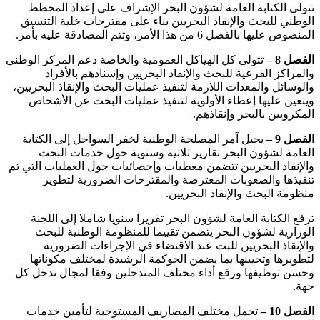
تتولى الكتابة العامة لشؤون البحر الإشراف على إعداد المخطط
الوطني للبحث والإنقاذ البحريين بناء على مقترحات خلية التنسيق
المنصوص عليها بالفصل 6 من هذا الأمر، وتتم المصادقة عليه بأمر.
الفصل 8 –
تتولى كل الهياكل العمومية والخاصة دعم المركز الوطني
والمراكز الفرعية للبحث والإنقاذ البحريين وإسنادهم بالأفراد
والوسائل والمعدات اللازمة لتنفيذ عمليات البحث والإنقاذ البحريين،
ويتعين عليها إعطاء الأولوية لتنفيذ عمليات البحث عن الأشخاص
المكروبين بالبحر وإنقاذهم.
الفصل 9 –
يحيل آمر المصلحة الوطنية لخفر السواحل إلى الكتابة
العامة لشؤون البحر تقارير ثلاثية وسنوية حول خدمات البحث
والإنقاذ البحريين تتضمن معطيات وإحصائيات حول العمليات التي تم
تنفيذها والصعوبات المعترضة والمقترحات الضرورية لتطوير
منظومة البحث والإنقاذ البحريين.
ترفع الكتابة العامة لشؤون البحر تقريرا سنويا شاملا إلى اللجنة
الوزارية لشؤون البحر يتضمن تقييما للمنظومة الوطنية للبحث
والإنقاذ البحريين للبت عند الاقتضاء في الإجراءات الضرورية
لتطويرها وتحيينها بما يضمن الحوكمة الرشيدة لمختلف مكوناتها
وحسن توظيفها ورفع أداء مختلف المتدخلين وفقا لمجال تدخل كل
جهة.
الفصل 10
–
تحمل مختلف المصاريف المستوجبة لتأمين خدمات