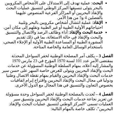
البحث
: عملية تهدف إلى الاستدلال على الأشخاص المكروبين
بالبحر يتولى تنسيقها المركز الوطني لتنسيق عمليات البحث
والإنقاذ البحريين أو المراكز الفرعية المنصوص عليهما
بالفصلين 4 و5 من هذا الأمر.
الإنقاذ
: عملية انتشال أشخاص مكروبين بالبحر وتلبية
احتياجاتهم الأولية الطبية أو غير الطبية ونقلهم إلى مكان آمن.
خدمة البحث والإنقاذ
: أداء وظائف الرصد والاتصال والتنسيق
والبحث والإنقاذ في حالة الاستغاثة، بما في ذلك تقديم
المشورة الطبية أو المساعدة الطبية الأولية أو الإجلاء الصحي،
باستخدام الوسائل العامة والخاصة المتاحة.
الفصل 3 –
يكلف آمر المصلحة الوطنية لخفر السواحل المحدثة
بمقتضى الأمر عدد 101 لسنة 1970 المؤرخ في 23 مارس 1970
والمشار إليه أعلاه، بمهام السلطة الوطنية المسؤولة عن خدمات
البحث والإنقاذ البحريين ويتولى للغرض خاصة السهر على حسن سير
خدمات البحث والإنقاذ البحريين والقيام بمهام نقطة الاتصال وطنيا
ودوليا في مجال البحث والإنقاذ البحريين واقتراح إبرام اتفاقيات
بخصوص التعاون والتنسيق في هذا المجال مع الدول الأخرى.
الفصل 4 –
تُحدث بالمصلحة الوطنية لخفر السواحل وحدة مسؤولة
عن تعزيز نجاعة خدمات البحث والإنقاذ البحريين وتنسيق سير
العمليات تسمى “المركز الوطني لتنسيق عمليات البحث والإنقاذ
البحريين”، تكلف خاصة بالمهام التالية: