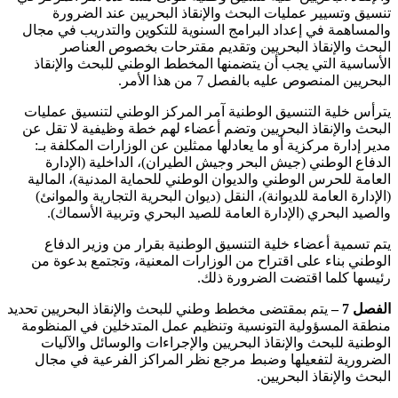
تنسيق وتسيير عمليات البحث والإنقاذ البحريين عند الضرورة
والمساهمة في إعداد البرامج السنوية للتكوين والتدريب في مجال
البحث والإنقاذ البحريين وتقديم مقترحات بخصوص العناصر
الأساسية التي يجب أن يتضمنها المخطط الوطني للبحث والإنقاذ
البحريين المنصوص عليه بالفصل 7 من هذا الأمر.
يترأس خلية التنسيق الوطنية آمر المركز الوطني لتنسيق عمليات
البحث والإنقاذ البحريين وتضم أعضاء لهم خطة وظيفية لا تقل عن
مدير إدارة مركزية أو ما يعادلها ممثلين عن الوزارات المكلفة بـ:
الدفاع الوطني (جيش البحر وجيش الطيران)، الداخلية (الإدارة
العامة للحرس الوطني والديوان الوطني للحماية المدنية)، المالية
(الإدارة العامة للديوانة)، النقل (ديوان البحرية التجارية والموانئ)
والصيد البحري (الإدارة العامة للصيد البحري وتربية الأسماك).
يتم تسمية أعضاء خلية التنسيق الوطنية بقرار من وزير الدفاع
الوطني بناء على اقتراح من الوزارات المعنية، وتجتمع بدعوة من
رئيسها كلما اقتضت الضرورة ذلك.
الفصل 7 –
يتم بمقتضى مخطط وطني للبحث والإنقاذ البحريين تحديد
منطقة المسؤولية التونسية وتنظيم عمل المتدخلين في المنظومة
الوطنية للبحث والإنقاذ البحريين والإجراءات والوسائل والآليات
الضرورية لتفعيلها وضبط مرجع نظر المراكز الفرعية في مجال
البحث والإنقاذ البحريين.