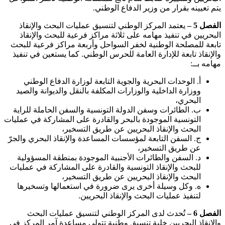
يتم تعيينه بقرار من وزير الدفاع الوطني.
الفصل 5
–
يعتمد المركز الوطني لتنسيق عمليات البحث والإنقاذ
البحريين في تنفيذ مهامه على ثلاثة مراكز فرعية للبحث والإنقاذ
تابعة للمصلحة الوطنية لخفر السواحل وأربعة مراكز فرعية للبحث
والإنقاذ تابعة للإدارة العامة للحرس الوطني. كما يستعين في تنفيذ
مهامه بــ:
‌أ. الوحدات البحرية والجوية التابعة لوزارة الدفاع الوطني
ووزارة الداخلية والوزارات المكلفة بالنقل والديوانة والصيد
البحري،
‌ب. الطائرات وسفن الدولة التونسية والسفن الحاملة للراية
التونسية الموجودة بالبحر والقادرة على المشاركة في عمليات
البحث والإنقاذ البحريين عن طريق التسخير،
‌ج. السفن التابعة لمؤسسات المساعدة والإنقاذ البحري والجرّ
عن طريق التسخير،
‌د. السفن والطائرات الأجنبية الموجودة بمنطقة المسؤولية
للبحث والإنقاذ التونسية والقادرة على المشاركة في عمليات
البحث والإنقاذ البحريين عن طريق التسخير،
‌ه. وكل وسيلة أخرى يرى ضرورة في استعمالها وتسخيرها
لتنفيذ عمليات البحث والإنقاذ البحريين.
الفصل 6 –
تُحدث لدى المركز الوطني لتنسيق عمليات البحث
والإنقاذ البحريين خلية تنسيق وطنية تتولى مساعدة آمر المركز في