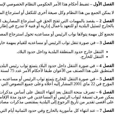
الفصل الأول –
تضبط أحكام هذا الأمر الحكومي النظام الخصوصي لإسن
لا يمكن الجمع بين هذا النظام وكل صيغة أخرى للتكفل أو استرجاع المص
الفصل 2 –
يقصد بالمهمات التي تفتح الحق في استرجاع المصاريف المب
بالخارج لتمثيل البلدية أو للتعهد بأعمال إدارية أو فنية لا تندرج في إطار
تخضع كل مهمة يتولاها نواب الرئيس أو مساعديه تخول استرجاع المصاري
الفصل 3 –
في صورة تنقل نواب الرئيس أو مساعديه للقيام بمهمة خارج 
التنقل خارج حدود المنطقة البلدية وداخل حدود البلاد،
التنقل للخارج.
الفصل 4 –
في صورة التنقل داخل حدود البلاد يتمتع نواب رئيس البل
المنطبق على هذا الصنف من الأعوان طبقا لأحكام الأمر عدد 75 لسنة 2007 المؤرخ في 15 جانفي 2007 المشار إليه أعلاه وجميع النصوص التي نقحته أو تممته.
الفصل 5 –
المؤرخ في 22 ماي 2001 المشار إليه أعلاه وعلى جميع النصوص التي نقحته أو تممته.
الفصل 6 –
تصرف منحة التنقل بعد انتهاء التنقل على أساس مذكرات مص
يمكن صرف تسبقة لنواب الرئيس أو المساعدين في حدود مدة الإقامة ا
على أقصى تقدير من تاريخ الرجوع إلى البلدية بمقتضى مذكرات مصادق ع
الفصل 7 –
عند انتهاء كل مأمورية بالخارج وفي حدود الثمانية أيام التي