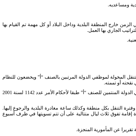
ية ومساعديه.
زمن خارج المنطقة البلدية وداخل البلاد أو كل مهمة تم القيام بها
لتراتيب الجاري بها العمل.
نية.
تنقل المخولة لموظفي الدولة المرتبين بالصنف “أ” ويخضعون للنظام
في صورة التنقل للخارج يتمتع نواب الرئيس أو مساعديه بمنحة بعنوان القيام بمأمورية بالخارج في حدود المنحة المخولة لموظفي الدولة المنتمين للصنف “أ” طبقا لأحكام الأمر عدد 1142 لسنة 2001
فترة التنقل بكل منطقة وكذلك ساعة مغادرة البلدية والرجوع إليها.
 إقامة تفوق ثلاث ليال متتالية على أن تتم تسويتها في ظرف أسبوع
 تقريرا عن المأمورية المنجزة.