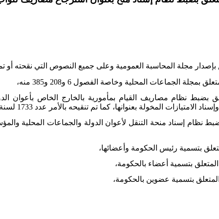
ر عدد 1142 لسنة 2001 المؤرخ في 22 ماي 2001 المتعلق بضبط نظام مصاريف القيام بمأمورية ب
 بعنوانها، كما تم تنقيحه بالأمر عدد 1733 لسنة 2005 المؤرخ في 13 جوان 2005،
 75 لسنة 2007 المؤرخ في 15 جانفي 2007 المتعلق بضبط نظام إسناد منحة التنقل لأعوان الدولة و