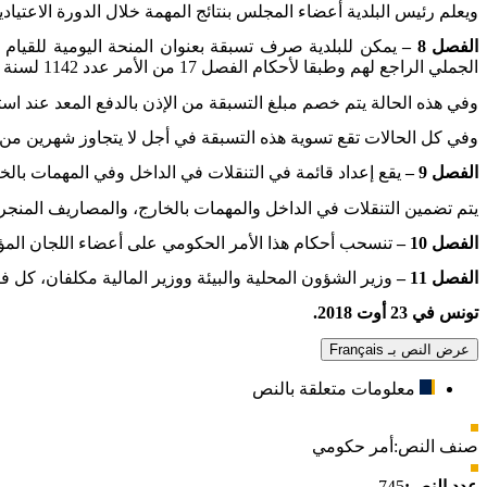
ويعلم رئيس البلدية أعضاء المجلس بنتائج المهمة خلال الدورة الاعتياد
الفصل 8 –
يمكن للبلدية صرف تسبقة بعنوان المنحة اليومية للقيام ب
الجملي الراجع لهم وطبقا لأحكام الفصل 17 من الأمر عدد 1142 لسنة 2001 المؤرخ في 22 ماي 2001 المشار إليه أعلاه.
وفي هذه الحالة يتم خصم مبلغ التسبقة من الإذن بالدفع المعد عند است
وفي كل الحالات تقع تسوية هذه التسبقة في أجل لا يتجاوز شهرين من ت
الفصل 9 –
يقع إعداد قائمة في التنقلات في الداخل وفي المهمات بالخا
يتم تضمين التنقلات في الداخل والمهمات بالخارج، والمصاريف المن
الفصل 10 –
تنسحب أحكام هذا الأمر الحكومي على أعضاء اللجان المؤقتة لتسيير شؤو
الفصل 11 –
وزير الشؤون المحلية والبيئة ووزير المالية مكلفان، كل في
تونس في 23 أوت 2018.
عرض النص بـ Français
معلومات متعلقة بالنص
صنف النص:
أمر حكومي
عدد النص:
745