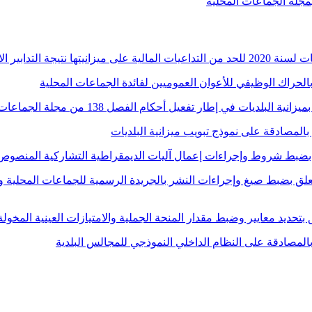
حكومي عدد 1060 لسنة 2018 مؤرخ في 17 ديسمبر 2018 يتعلق بضبط صيغ وإجراءات النشر بالجريدة الرس