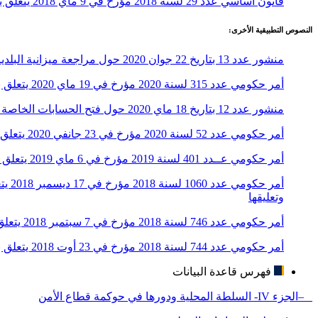
قانون أساسي عدد 29 لسنة 2018 مؤرخ في 9 ماي 2018 يتعلق بمجلة الجماعات المحلية
النصوص التطبيقية الأخرى:
منشور عدد 13 بتاريخ 22 جوان 2020 حول مراجعة ميزانية البلديات لسنة 2020 للحد من التداعيات المالية على ميزانيتها نتيجة التدابير الاستثنائية المعتمدة للتوقي من انتشار “فيروس كورونا المستجد”
أمر حكومي عدد 315 لسنة 2020 مؤرخ في 19 ماي 2020 يتعلق بالحراك الوظيفي للأعوان العموميين لفائدة الجماعات المحلية
منشور عدد 12 بتاريخ 18 ماي 2020 حول فتح الحسابات الخاصة بميزانية البلديات في إطار تفعيل أحكام الفصل 138 من مجلة الجماعات المحلية
أمر حكومي عدد 52 لسنة 2020 مؤرخ في 23 جانفي 2020 يتعلق بالمصادقة على نموذج تبويب ميزانية البلديات
أمر حكومي عــدد 401 لسنة 2019 مؤرخ في 6 ماي 2019 يتعلق بضبط شروط وإجراءات إعمال آليات الديمقراطية التشاركية المنصوص عليها بالفصل 30 من مجلة الجماعات المحلية
أمر 
وتعليقها
أمر حكومي عدد 746 لسنة 2018 مؤرخ في 7 سبتمبر 2018 يتعلق بتحديد معايير وضبط مقدار المنحة الجملية والامتيازات العينية المخولة لرؤساء البلديات
أمر حكومي عدد 744 لسنة 2018 مؤرخ في 23 أوت 2018 يتعلق بالمصادقة على النظام الداخلي النموذجي للمجالس البلدية
فهرس قاعدة البيانات
–الجزء IV- السلطة المحلية ودورها في حوكمة قطاع الأمن