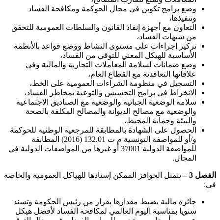
وضع برامج تكوين في مجال الحوكمة ومكافحة الفساد
وتنفيذها،
التعاون مع أجهزة إنفاذ القانون والسلطات العمومية للتحقق
من شبهات الفساد،
تركيز إجراءات على مستوى النشاط ووضع قواعد بالأنظمة
الأساسية للهيكل المعني للتوقي من الفساد،
وضع ضمانات لسلامة المعاملات التجارية والمالية وفي
علاقاتها التعاقدية مع القطاع العام،
التسجيل في منظومة الشراءات العمومية على الخط،
الانخراط في برامج التحسيس والتوعية بمخاطر الفساد،
سلامة الوضعية الجبائية والوضعية مع الصناديق الاجتماعية
والوضعية مع مصالح الديوانة والمصالح المكلفة بالصحة
والبيئة وحماية المحيط،
الحصول على الشهادة بالمطابقة للمرجعية الوطنية للحوكمة
و/أو للمواصفة التونسية م ت 132.01 (2016) المطابقة
للمواصفة الدولية 37001 أو غيرها من المواصفات الدولية في
المجال
.
الفصل 3 –
تتمثل الحوافز الممكن إسنادها للهياكل العمومية والخاصة
في
:
جائزة مالية يضبط مقدارها بقرار من رئيس الحكومة وتسند
سنويا بمناسبة اليوم العالمي لمكافحة الفساد لأفضل هيكل