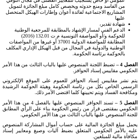
عمومي أو خاص يستجيب للمعايير الفضلى في مجال التوقي
من الفاسد ومنع حدوثه ويخصص كامل مبلغ الجائزة لتمويل
المشاريع الاجتماعية لفائدة أعوان وإطارات الهيكل المتحصل
عليها
شهادة تقدير،
الدعم الفني لمسار الإشهاد بالمطابقة للمرجعية الوطنية
للحوكمة و/أو المواصفة التونسية م ت 132.01 (2016)
المطابقة للمواصفة الدولية 37001 أو غيرها من المواصفات
الوطنية والدولية في المجال من قبل الهيكل الإداري المكلف
بالحوكمة برئاسة الحكومة
.
الفصل 4 –
تضبط اللجنة المنصوص عليها بالباب الثالث من هذا الأمر
الحكومي مقاييس إسناد الحوافز
.
يتم نشر مقاييس إسناد الحوافز للعموم على الموقع الإلكتروني
الرسمي الخاص بكل من رئاسة الحكومة وهيئة الحوكمة الرشيدة
ومكافحة الفساد ويتم تحيينها كلما اقتضى الأمر ذلك
.
الفصل 5 –
تسند الحوافز المنصوص عليها بالفصل 4 من هذا الأمر
الحكومي بمقتضى قرار من رئيس الحكومة بناء على الرأي المطابق
للجنة المنصوص عليها بالباب الثالث من هذا الأمر الحكومي
.
يحمل مبلغ الجائزة المالية على حساب أموال المشاركة المنصوص
عليه بالأمر الحكومي المتعلق بضبط آليات وصيغ ومعايير إسناد
مكافأة مالية للمبلغين
.