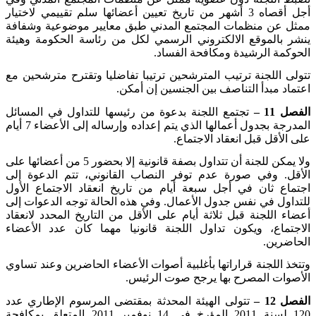
أجل أقصاه 3 أشهر من تاريخ تعيين أعضائها سلم تقييمي لاختيار
ممثل عن منظمات المجتمع المدني طبق معايير موضوعية وشفافة
ينشر بالموقع الالكتروني الرسمي لكل من رئاسة الحكومة وهيئة
الحوكمة الرشيدة ومكافحة الفساد
.
تتولى اللجنة ترتيب المترشحين ترتيبا تفاضليا وتقترح مترشحين مع
اعتماد مبدأ التناصف بين الجنسين إن أمكن
.
الفصل 11 –
تجتمع اللجنة بدعوة من رئيسها للتداول في المسائل
المدرجة بجدول أعمالها الذي يتم إعداده وإرساله إلى الأعضاء 7 أيام
على الأقل قبل انعقاد الاجتماع
.
ولا يمكن للجنة أن تتداول بصفة قانونية إلا بحضور 5 من أعضائها على
الأقل. وفي صورة عدم توفر النصاب القانوني، تتم الدعوة إلى
اجتماع ثان في أجل سبعة أيام من تاريخ انعقاد الاجتماع الأول
للتداول في نفس جدول الأعمال. وفي هذه الحالة توجه الدعوات إلى
أعضاء اللجنة قبل ثلاثة أيام على الأقل من التاريخ المحدد لانعقاد
الاجتماع، ويكون تداول اللجنة قانونيا مهما كان عدد الأعضاء
الحاضرين
.
وتتخذ اللجنة قراراتها بأغلبية أصوات الأعضاء الحاضرين وعند تساوي
الأصوات المصرح بها يرجح صوت الرئيس
.
الفصل 12 –
تتولى الهيئة المحدثة بمقتضى المرسوم الإطاري عدد
120 لسنة 2011 المؤرخ في 14 نوفمبر 2011 المتعلق بمكافحة