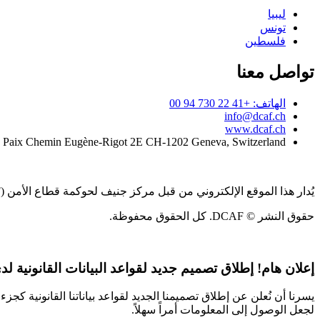
ليبيا
تونس
فلسطين
تواصل معنا
الهاتف: +41 22 730 94 00
info@dcaf.ch
www.dcaf.ch
a Paix Chemin Eugène-Rigot 2E CH-1202 Geneva, Switzerland
يُدار هذا الموقع الإلكتروني من قبل مركز جنيف لحوكمة قطاع الأمن (DCAF)
حقوق النشر © DCAF. كل الحقوق محفوظة.
إعلان هام!
إطلاق تصميم جديد لقواعد البيانات القانونية لدى CAF
يسرنا أن نُعلن عن إطلاق تصميمنا الجديد لقواعد بياناتنا القانونية 
لجعل الوصول إلى المعلومات أمراً سهلاً.