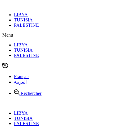
Aller
au
LIBYA
contenu
TUNISIA
PALESTINE
Menu
LIBYA
TUNISIA
PALESTINE
Français
العربية
Rechercher
LIBYA
TUNISIA
PALESTINE