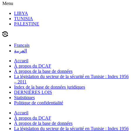
Menu
LIBYA
TUNISIA
PALESTINE
Français
العربية
Accueil
À propos du DCAF
À propos de la base de données
La législation du secteur de la sécurité en Tunisie : Index 1956
– 2011
Index de la base de données juridiques
DERNIÈRES LOIS
Statistiques
Politique de confidentialité
Accueil
À propos du DCAF
À propos de la base de données
La législation du secteur de la sécurité en Tunisie : Index 1956