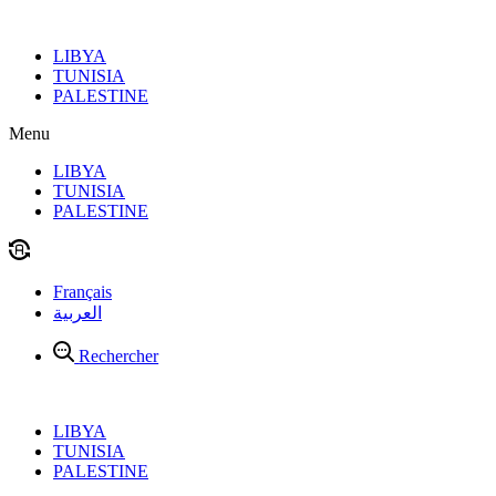
Aller
au
LIBYA
contenu
TUNISIA
PALESTINE
Menu
LIBYA
TUNISIA
PALESTINE
Français
العربية
Rechercher
LIBYA
TUNISIA
PALESTINE