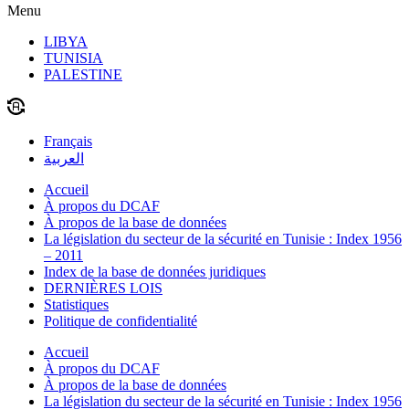
Menu
LIBYA
TUNISIA
PALESTINE
Français
العربية
Accueil
À propos du DCAF
À propos de la base de données
La législation du secteur de la sécurité en Tunisie : Index 1956
– 2011
Index de la base de données juridiques
DERNIÈRES LOIS
Statistiques
Politique de confidentialité
Accueil
À propos du DCAF
À propos de la base de données
La législation du secteur de la sécurité en Tunisie : Index 1956