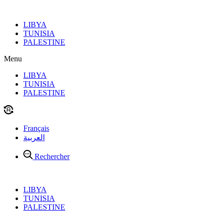
Aller
au
LIBYA
contenu
TUNISIA
PALESTINE
Menu
LIBYA
TUNISIA
PALESTINE
Français
العربية
Rechercher
LIBYA
TUNISIA
PALESTINE