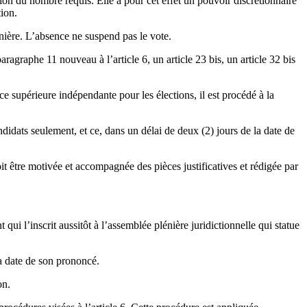
tion du nombre requis. Elle a pour cet effet un pouvoir discrétionnaire
tion.
énière. L’absence ne suspend pas le vote.
agraphe 11 nouveau à l’article 6, un article 23 bis, un article 32 bis
 supérieure indépendante pour les élections, il est procédé à la
idats seulement, et ce, dans un délai de deux (2) jours de la date de
oit être motivée et accompagnée des pièces justificatives et rédigée par
ui l’inscrit aussitôt à l’assemblée plénière juridictionnelle qui statue
la date de son prononcé.
on.