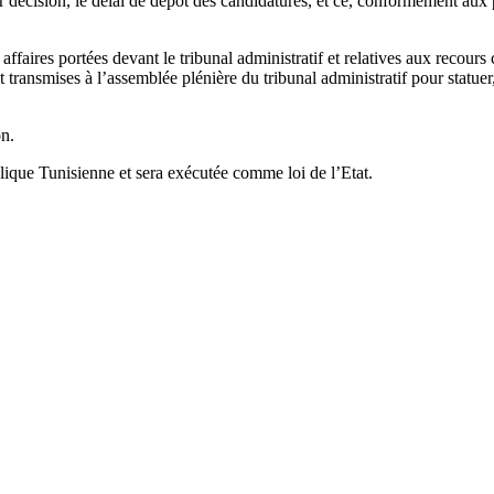
 décision, le délai de dépôt des candidatures, et ce, conformément aux p
affaires portées devant le tribunal administratif et relatives aux recours 
ransmises à l’assemblée plénière du tribunal administratif pour statuer, 
on.
lique Tunisienne et sera exécutée comme loi de l’Etat.