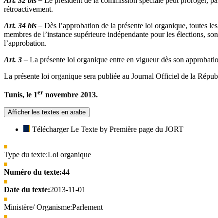
Art. 32 bis –
Le président de la commission spéciale peut proroger, par
rétroactivement.
Art. 34 bis –
Dès l’approbation de la présente loi organique, toutes les 
membres de l’instance supérieure indépendante pour les élections, sont t
l’approbation.
Art. 3 –
La présente loi organique entre en vigueur dès son approbati
La présente loi organique sera publiée au Journal Officiel de la Répub
er
Tunis, le 1
novembre 2013.
Afficher les textes en arabe
Télécharger Le Texte by Première page du JORT
Type du texte:
Loi organique
Numéro du texte:
44
Date du texte:
2013-11-01
Ministère/ Organisme:
Parlement