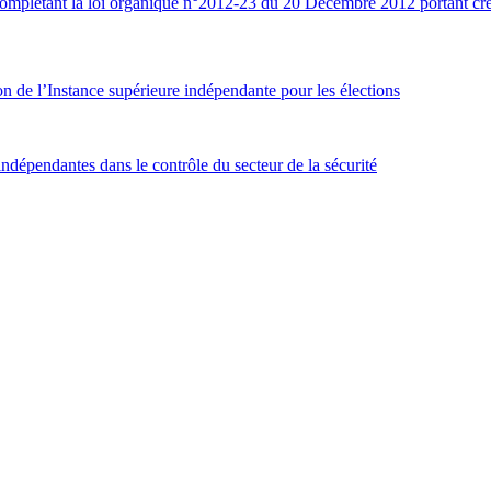
plétant la loi organique n°2012-23 du 20 Décembre 2012 portant créat
 de l’Instance supérieure indépendante pour les élections
ndépendantes dans le contrôle du secteur de la sécurité