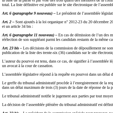
la base de la parité et par vote des trois quarts des membres de la com
total. La liste définitive est publiée sur le site électronique de l’assem
Art. 6 (paragraphe 9 nouveau) –
Le président de l’assemblée législat
Art. 2 –
Sont ajoutés à la loi organique n° 2012-23 du 20 décembre 2012,
et un article 34 bis :
Art. 6 (paragraphe 11 nouveau) –
En cas de démission de l’un des me
réélection de son suppléant parmi les candidats restants de la même ca
Art. 23 bis –
Les décisions de la commission de dépouillement ne sont s
publication de la liste des trente-six (36) candidats sur le site électron
L’auteur du pourvoi est tenu, dans ce cas, de signifier à l’assemblée lé
un avocat à la cour de cassation.
L’assemblée législative répond à la requête en pourvoi dans un délai de
Le greffe du tribunal administratif procède à l’enregistrement de la req
dans un délai maximum de trois (3) jours de la date de réponse de la p
Le tribunal administratif notifie le jugement aux parties par tout moy
La décision de l’assemblée plénière du tribunal administratif est défini