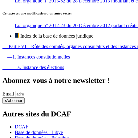
Loi organique n° 2013-52 du 28 Décembre 2013 modifiant et com
Ce texte est une modification d’un autre texte:
Loi organique n° 2012-23 du 20 Décembre 2012 portant création
Index de la base de données juridique:
–Partie VI – Rôle des comités, organes consultatifs et des instances i
—1. Instances constitutionnelles
—-a. Instance des élections
Abonnez-vous à notre newsletter !
Email
s’abonner
Autres sites du DCAF
DCAF
Base de données - Libye
Base de données - Palestine