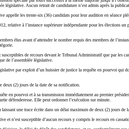
mission spéciale par tours successifs à la même majorité jusqu’à l’obten
blée législative. Aucun retrait de candidature n’est admis après la publica
ive appelle les trente-six (36) candidats pour leur audition en séance pl
 relative à l’instance supérieure indépendante pour les élections un par
mbres élus avant d’atteindre le nombre requis des membres de l’instance
tégorie.
usceptibles de recours devant le Tribunal Administratif que par les cand
ique de l’assemblée législative.
gislative par exploit d’un huissier de justice la requête en pourvoi qui d
 deux (2) jours de la date de sa notification.
uête en pourvoi et à sa transmission immédiatement au premier président q
artie défenderesse. Elle peut ordonner l’exécution sur minute.
en laissant une trace écrite dans un délai maximum de deux (2) jours de 
tive et n’est susceptible d’aucun recours y compris le recours en cassati