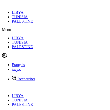
Aller
au
LIBYA
contenu
TUNISIA
PALESTINE
Menu
LIBYA
TUNISIA
PALESTINE
Français
العربية
Rechercher
LIBYA
TUNISIA
PALESTINE