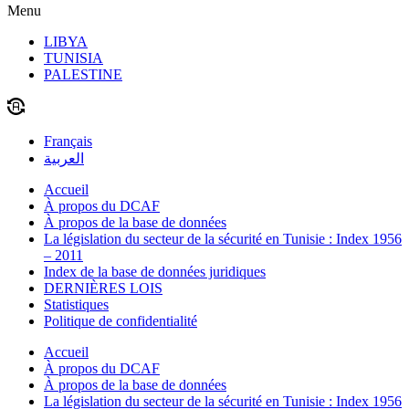
Menu
LIBYA
TUNISIA
PALESTINE
Français
العربية
Accueil
À propos du DCAF
À propos de la base de données
La législation du secteur de la sécurité en Tunisie : Index 1956
– 2011
Index de la base de données juridiques
DERNIÈRES LOIS
Statistiques
Politique de confidentialité
Accueil
À propos du DCAF
À propos de la base de données
La législation du secteur de la sécurité en Tunisie : Index 1956