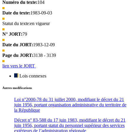
Numéro du texte:
104
Date du texte:
1983-09-03
Statut du texte:
en vigueur
N° JORT:
79
Date du JORT:
1983-12-09
Page du JORT:
3138 - 3139
lien vers le JORT
Lois connexes
Autres modifications
Loi n°2000-78 du 31 juillet 2000, modifiant le décret du 21
juin 1956, portant organisation administrative du territoire de
la République
Décret n° 83-588 du 17 juin 1983, modifiant le décret du 21
juin 1956, portant statut du personnel supérieur des services
extérieurs de l’administration régionale