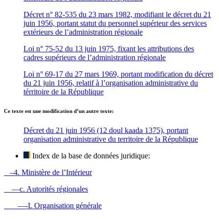
Décret n° 82-535 du 23 mars 1982, modifiant le décret du 21
juin 1956, portant statut du personnel supérieur des services
extérieurs de l’administration régionale
Loi n° 75-52 du 13 juin 1975, fixant les attributions des
cadres supérieurs de l’administration régionale
Loi n° 69-17 du 27 mars 1969, portant modification du décret
du 21 juin 1956, relatif à l’organisation administrative du
térritoire de la République
Ce texte est une modification d’un autre texte:
Décret du 21 juin 1956 (12 doul kaada 1375), portant
organisation administrative du territoire de la République
Index de la base de données juridique:
–4. Ministère de l’Intérieur
—c. Autorités régionales
—-I. Organisation générale