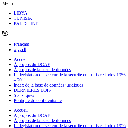
Menu
LIBYA
TUNISIA
PALESTINE
Français
العربية
Accueil
À propos du DCAF
À propos de la base de données
La législation du secteur de la sécurité en Tunisie : Index 1956
– 2011
Index de la base de données juridiques
DERNIÈRES LOIS
Statistiques
Politique de confidentialité
Accueil
À propos du DCAF
À propos de la base de données
La législation du secteur de la sécurité en Tunisie : Index 1956