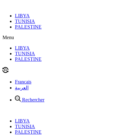
Aller
au
LIBYA
contenu
TUNISIA
PALESTINE
Menu
LIBYA
TUNISIA
PALESTINE
Français
العربية
Rechercher
LIBYA
TUNISIA
PALESTINE