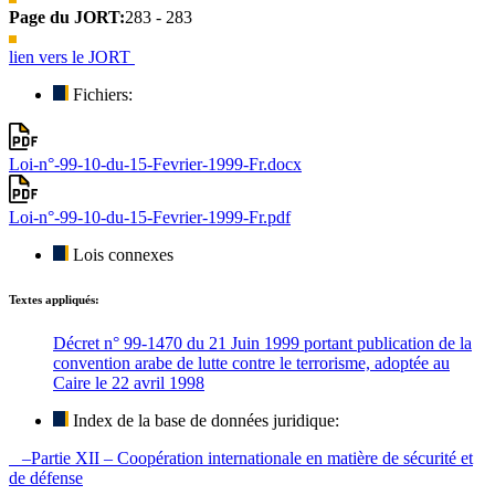
Page du JORT:
283 - 283
lien vers le JORT
Fichiers:
Loi-n°-99-10-du-15-Fevrier-1999-Fr.docx
Loi-n°-99-10-du-15-Fevrier-1999-Fr.pdf
Lois connexes
Textes appliqués:
Décret n° 99-1470 du 21 Juin 1999 portant publication de la
convention arabe de lutte contre le terrorisme, adoptée au
Caire le 22 avril 1998
Index de la base de données juridique:
–Partie XII – Coopération internationale en matière de sécurité et
de défense