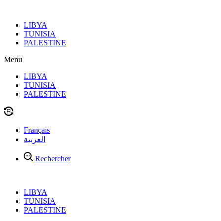
Aller
au
LIBYA
contenu
TUNISIA
PALESTINE
Menu
LIBYA
TUNISIA
PALESTINE
Français
العربية
Rechercher
LIBYA
TUNISIA
PALESTINE