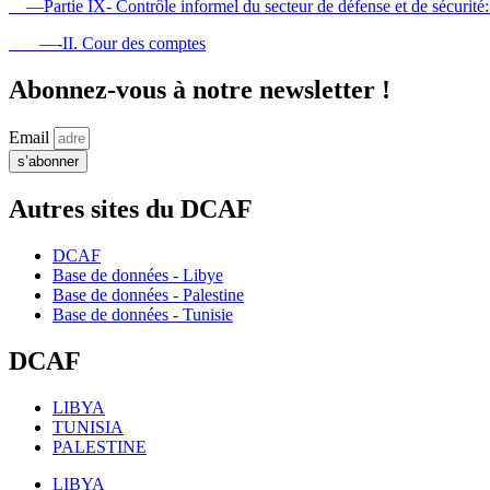
—Partie IX- Contrôle informel du secteur de défense et de sécurité: So
—-II. Cour des comptes
Abonnez-vous à notre newsletter !
Email
s’abonner
Autres sites du DCAF
DCAF
Base de données - Libye
Base de données - Palestine
Base de données - Tunisie
DCAF
LIBYA
TUNISIA
PALESTINE
LIBYA