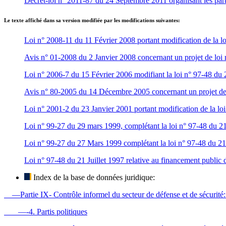
Décret-loi n° 2011-87 du 24 Septembre 2011 organisant les parti
Le texte affiché dans sa version modifiée par les modifications suivantes:
Loi n° 2008-11 du 11 Février 2008 portant modification de la loi
Avis n° 01-2008 du 2 Janvier 2008 concernant un projet de loi mo
Loi n° 2006-7 du 15 Février 2006 modifiant la loi n° 97-48 du 21
Avis n° 80-2005 du 14 Décembre 2005 concernant un projet de loi
Loi n° 2001-2 du 23 Janvier 2001 portant modification de la loi 
Loi n° 99-27 du 29 mars 1999, complétant la loi n° 97-48 du 21 j
Loi n° 99-27 du 27 Mars 1999 complétant la loi n° 97-48 du 21 j
Loi n° 97-48 du 21 Juillet 1997 relative au financement public des
Index de la base de données juridique:
—Partie IX- Contrôle informel du secteur de défense et de sécurité: So
—-4. Partis politiques