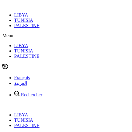
Aller
au
LIBYA
contenu
TUNISIA
PALESTINE
Menu
LIBYA
TUNISIA
PALESTINE
Français
العربية
Rechercher
LIBYA
TUNISIA
PALESTINE