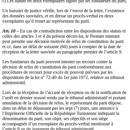
c) Les statuts en deux exemplaires signés par les fondateurs du parti,
Un huissier de justice vérifie, lors de l’envoi de la lettre, l’existence
des données susvisées, et en dresse un procès-verbal en deux
exemplaires qu’il remet au représentant du parti.
Art. 10 –
En cas de contradiction entre les dispositions des statuts et
celles des articles 3 et 4 du présent décret-loi, le Premier ministre
peut prendre une décision motivée de refus de constitution du parti
et ce, dans un délai de soixante (60) jours à compter de la date de
réception de la lettre susvisée au paragraphe premier de l’article 9.
Les fondateurs du parti peuvent intenter un recours contre la
décision de refus de constitution du parti conformément aux
procédures de recours pour excès de pouvoir prévues par les
dispositions de la loi n° 72-40 du 1er juin 1972, relative au tribunal
administratif.
Lors de la réception de l’accusé de réception ou de la notification de
l’arrêt en dernier ressort rendu par le tribunal administratif et portant
annulation de la décision de refus, le représentant du parti dépose,
dans un délai ne dépassant pas les sept (7) jours, une annonce à
l’Imprimerie Officielle de la République Tunisienne indiquant la
dénomination du parti, son objet, ses objectifs et son siège
accompagnée d’un exemplaire du procès-verbal mentionné à
l’article 9 ou du jugement du tribunal administratif.