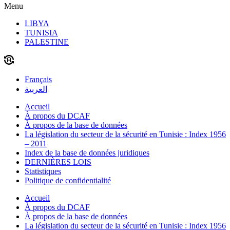
Menu
LIBYA
TUNISIA
PALESTINE
Français
العربية
Accueil
À propos du DCAF
À propos de la base de données
La législation du secteur de la sécurité en Tunisie : Index 1956
– 2011
Index de la base de données juridiques
DERNIÈRES LOIS
Statistiques
Politique de confidentialité
Accueil
À propos du DCAF
À propos de la base de données
La législation du secteur de la sécurité en Tunisie : Index 1956