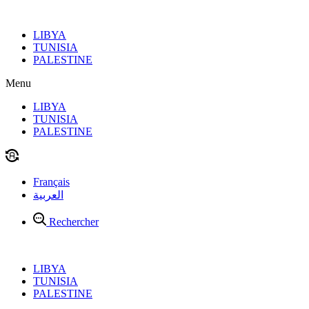
Aller
au
LIBYA
contenu
TUNISIA
PALESTINE
Menu
LIBYA
TUNISIA
PALESTINE
Français
العربية
Rechercher
LIBYA
TUNISIA
PALESTINE