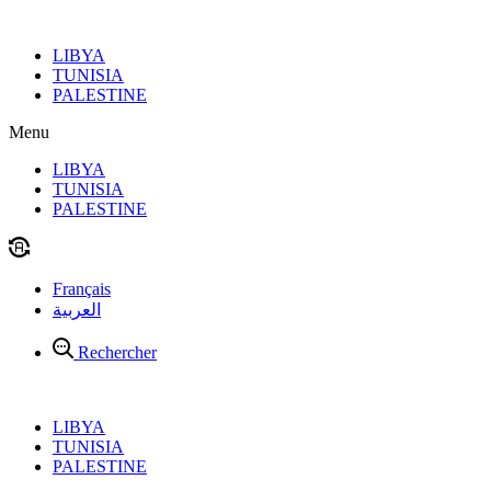
Aller
au
LIBYA
contenu
TUNISIA
PALESTINE
Menu
LIBYA
TUNISIA
PALESTINE
Français
العربية
Rechercher
LIBYA
TUNISIA
PALESTINE