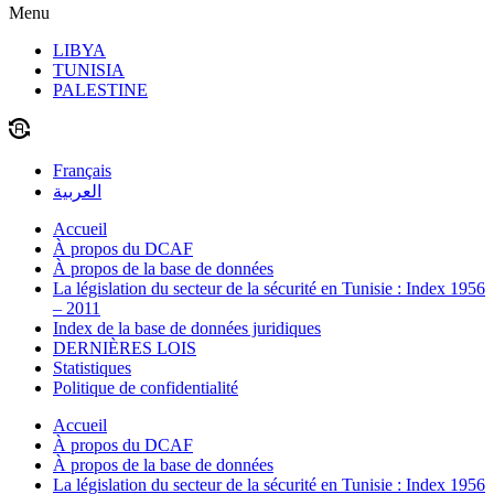
Menu
LIBYA
TUNISIA
PALESTINE
Français
العربية
Accueil
À propos du DCAF
À propos de la base de données
La législation du secteur de la sécurité en Tunisie : Index 1956
– 2011
Index de la base de données juridiques
DERNIÈRES LOIS
Statistiques
Politique de confidentialité
Accueil
À propos du DCAF
À propos de la base de données
La législation du secteur de la sécurité en Tunisie : Index 1956