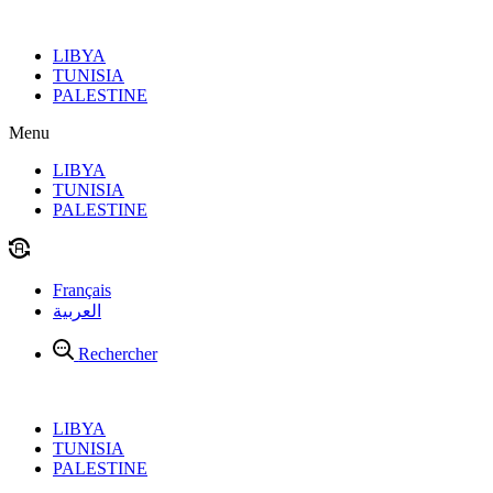
Aller
au
LIBYA
contenu
TUNISIA
PALESTINE
Menu
LIBYA
TUNISIA
PALESTINE
Français
العربية
Rechercher
LIBYA
TUNISIA
PALESTINE