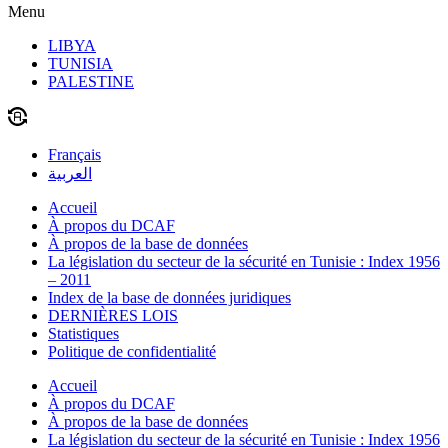
Menu
LIBYA
TUNISIA
PALESTINE
Français
العربية
Accueil
À propos du DCAF
À propos de la base de données
La législation du secteur de la sécurité en Tunisie : Index 1956
– 2011
Index de la base de données juridiques
DERNIÈRES LOIS
Statistiques
Politique de confidentialité
Accueil
À propos du DCAF
À propos de la base de données
La législation du secteur de la sécurité en Tunisie : Index 1956