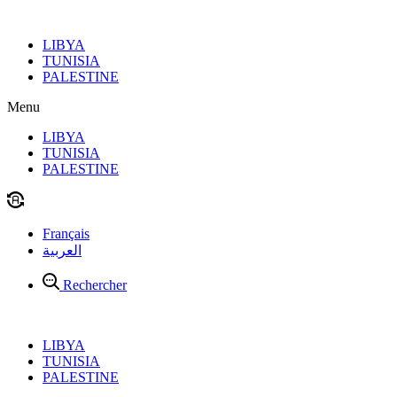
Aller
au
LIBYA
contenu
TUNISIA
PALESTINE
Menu
LIBYA
TUNISIA
PALESTINE
Français
العربية
Rechercher
LIBYA
TUNISIA
PALESTINE