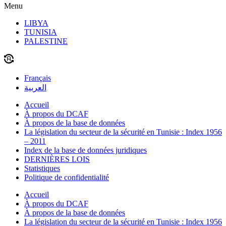
Menu
LIBYA
TUNISIA
PALESTINE
Français
العربية
Accueil
À propos du DCAF
À propos de la base de données
La législation du secteur de la sécurité en Tunisie : Index 1956
– 2011
Index de la base de données juridiques
DERNIÈRES LOIS
Statistiques
Politique de confidentialité
Accueil
À propos du DCAF
À propos de la base de données
La législation du secteur de la sécurité en Tunisie : Index 1956