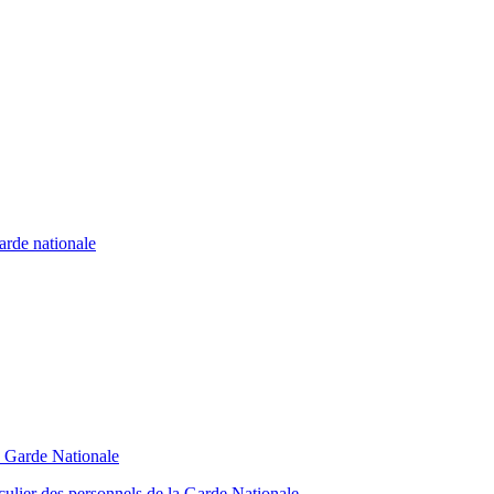
garde nationale
a Garde Nationale
culier des personnels de la Garde Nationale