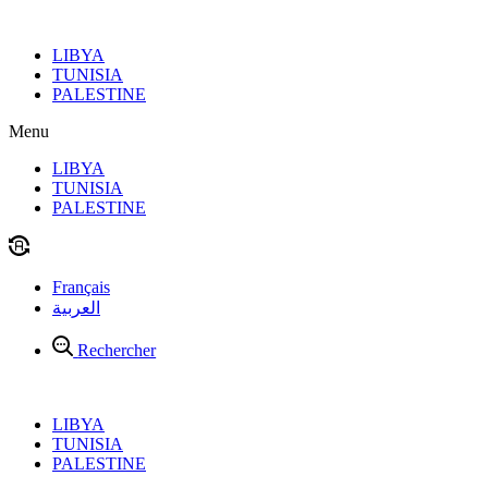
Aller
au
LIBYA
contenu
TUNISIA
PALESTINE
Menu
LIBYA
TUNISIA
PALESTINE
Français
العربية
Rechercher
LIBYA
TUNISIA
PALESTINE