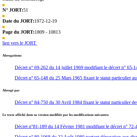
N° JORT:
51
Date du JORT:
1972-12-19
Page du JORT:
1809 - 10813
lien vers le JORT
Abrogations:
Décret n° 69-262 du 14 juillet 1969 modifiant le décret n° 65-14
Décret n° 65-148 du 25 Mars 1965 fixant le statut particulier au
Abrogé par
Décret n° 84-750 du 30 Avril 1984 fixant le statut particulier de
Le texte affiché dans sa version modifiée par les modifications suivantes:
Décret n°81-189 du 14 Février 1981 modifiant le décret n° 72-4
Décret n° 80-1068 du 22 Août 1980 portant dérogation aux dispo