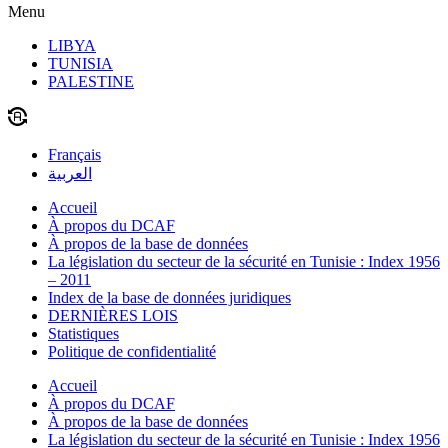
Menu
LIBYA
TUNISIA
PALESTINE
Français
العربية
Accueil
À propos du DCAF
À propos de la base de données
La législation du secteur de la sécurité en Tunisie : Index 1956
– 2011
Index de la base de données juridiques
DERNIÈRES LOIS
Statistiques
Politique de confidentialité
Accueil
À propos du DCAF
À propos de la base de données
La législation du secteur de la sécurité en Tunisie : Index 1956