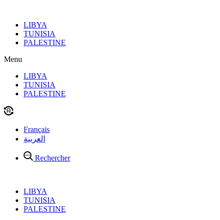
Aller
au
LIBYA
contenu
TUNISIA
PALESTINE
Menu
LIBYA
TUNISIA
PALESTINE
Français
العربية
Rechercher
LIBYA
TUNISIA
PALESTINE