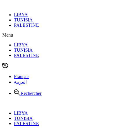
Aller
au
LIBYA
contenu
TUNISIA
PALESTINE
Menu
LIBYA
TUNISIA
PALESTINE
Français
العربية
Rechercher
LIBYA
TUNISIA
PALESTINE