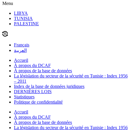
Menu
LIBYA
TUNISIA
PALESTINE
Français
العربية
Accueil
À propos du DCAF
À propos de la base de données
La législation du secteur de la sécurité en Tunisie : Index 1956
– 2011
Index de la base de données juridiques
DERNIÈRES LOIS
Statistiques
Politique de confidentialité
Accueil
À propos du DCAF
À propos de la base de données
La législation du secteur de la sécurité en Tunisie : Index 1956