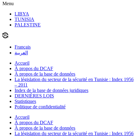
Menu
LIBYA
TUNISIA
PALESTINE
Français
العربية
Accueil
À propos du DCAF
À propos de la base de données
La législation du secteur de la sécurité en Tunisie : Index 1956
– 2011
Index de la base de données juridiques
DERNIÈRES LOIS
Statistiques
Politique de confidentialité
Accueil
À propos du DCAF
À propos de la base de données
La législation du secteur de la sécurité en Tunisie : Index 1956