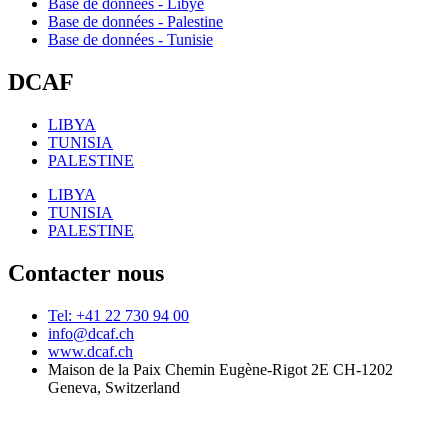
Base de données - Libye
Base de données - Palestine
Base de données - Tunisie
DCAF
LIBYA
TUNISIA
PALESTINE
LIBYA
TUNISIA
PALESTINE
Contacter nous
Tel: +41 22 730 94 00
info@dcaf.ch
www.dcaf.ch
Maison de la Paix Chemin Eugène-Rigot 2E CH-1202
Geneva, Switzerland