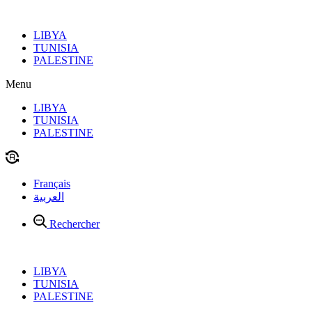
Aller
au
LIBYA
contenu
TUNISIA
PALESTINE
Menu
LIBYA
TUNISIA
PALESTINE
Français
العربية
Rechercher
LIBYA
TUNISIA
PALESTINE