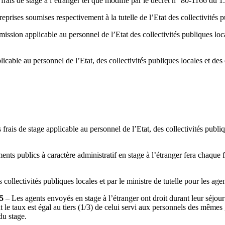
 frais de stage à l’étranger tel que modifié par le décret n° 80-1166 d
prises soumises respectivement à la tutelle de l’Etat des collectivités p
ission applicable au personnel de l’Etat des collectivités publiques local
icable au personnel de l’Etat, des collectivités publiques locales et des 
 frais de stage applicable au personnel de l’Etat, des collectivités publiq
nts publics à caractère administratif en stage à l’étranger fera chaque fis
es collectivités publiques locales et par le ministre de tutelle pour les ag
95
– Les agents envoyés en stage à l’étranger ont droit durant leur séjour
nt le taux est égal au tiers (1/3) de celui servi aux personnels des mêmes
du stage.