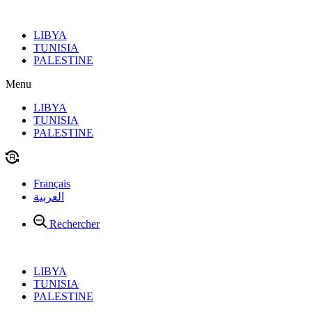
Aller
au
LIBYA
contenu
TUNISIA
PALESTINE
Menu
LIBYA
TUNISIA
PALESTINE
Français
العربية
Rechercher
LIBYA
TUNISIA
PALESTINE