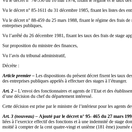
Vu le décret n° 74-550 du 16 mai 1974, fixant le régime et le taux des
Vu le décret n° 85-1611 du 31 décembre 1985, fixant les listes des entre
Vu le décret n° 88-459 du 25 mars 1988, fixant le régime des frais de m
entreprises publiques,
Vu l’arrêté du 26 décembre 1981, fixant les taux des frais de stage appl
Sur proposition du ministre des finances,
Vu l’avis du tribunal administratif,
Décrète :
Article premier –
Les dispositions du présent décret fixent les taux des
des entreprises publiques appelés à effectuer des stages à l’étranger.
Art. 2 –
L’envoi des fonctionnaires et agents de l’Etat et des établisseme
d’une décision du chef du département intéressé.
Cette décision est prise par le ministre de l’intérieur pour les agents d
Art. 3 (nouveau) –
Ajouté par le décret n° 95- 465 du 27 mars 19
liées à l’exercice effectif des fonctions et à une indemnité de stage do
moitié à compter de la cent quatre-vingt et unième (181 ème) journée 