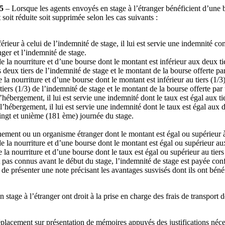
95
– Lorsque les agents envoyés en stage à l’étranger bénéficient d’une b
oit réduite soit supprimée selon les cas suivants :
rieur à celui de l’indemnité de stage, il lui est servie une indemnité co
ger et l’indemnité de stage.
 la nourriture et d’une bourse dont le montant est inférieur aux deux tier
s deux tiers de l’indemnité de stage et le montant de la bourse offerte
la nourriture et d’une bourse dont le montant est inférieur au tiers (1/3)
 tiers (1/3) de l’indemnité de stage et le montant de la bourse offerte 
l’hébergement, il lui est servie une indemnité dont le taux est égal aux ti
 l’hébergement, il lui est servie une indemnité dont le taux est égal aux 
vingt et unième (181 ème) journée du stage.
ement ou un organisme étranger dont le montant est égal ou supérieur à
e la nourriture et d’une bourse dont le montant est égal ou supérieur aux
 la nourriture et d’une bourse dont le taux est égal ou supérieur au tier
pas connus avant le début du stage, l’indemnité de stage est payée conf
 de présenter une note précisant les avantages susvisés dont ils ont béné
tage à l’étranger ont droit à la prise en charge des frais de transport de
éplacement sur présentation de mémoires appuyés des justifications néces