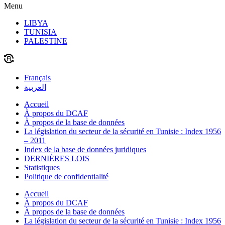
Menu
LIBYA
TUNISIA
PALESTINE
Français
العربية
Accueil
À propos du DCAF
À propos de la base de données
La législation du secteur de la sécurité en Tunisie : Index 1956
– 2011
Index de la base de données juridiques
DERNIÈRES LOIS
Statistiques
Politique de confidentialité
Accueil
À propos du DCAF
À propos de la base de données
La législation du secteur de la sécurité en Tunisie : Index 1956