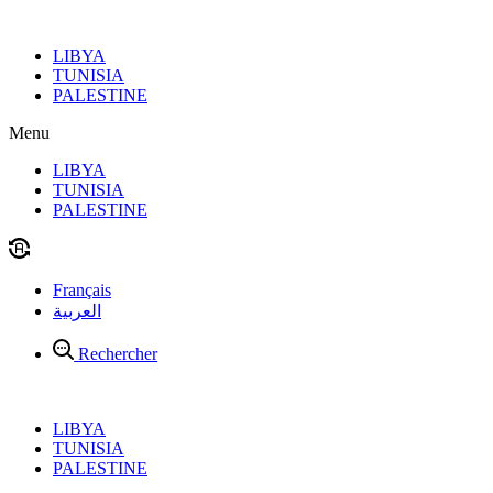
Aller
au
LIBYA
contenu
TUNISIA
PALESTINE
Menu
LIBYA
TUNISIA
PALESTINE
Français
العربية
Rechercher
LIBYA
TUNISIA
PALESTINE