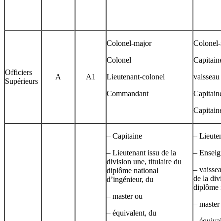
Colonel-major
Colonel-
Colonel
Capitain
Officiers
A
A1
Lieutenant-colonel
vaisseau
Supérieurs
Commandant
Capitain
Capitain
– Capitaine
– Lieute
– Lieutenant issu de la
– Enseig
division une, titulaire du
– vaissea
diplôme national
de la div
d’ingénieur, du
diplôme 
– master ou
– master
– équivalent, du
– équiva