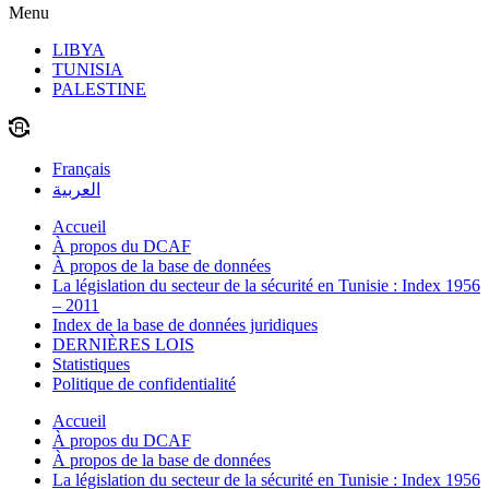
Menu
LIBYA
TUNISIA
PALESTINE
Français
العربية
Accueil
À propos du DCAF
À propos de la base de données
La législation du secteur de la sécurité en Tunisie : Index 1956
– 2011
Index de la base de données juridiques
DERNIÈRES LOIS
Statistiques
Politique de confidentialité
Accueil
À propos du DCAF
À propos de la base de données
La législation du secteur de la sécurité en Tunisie : Index 1956