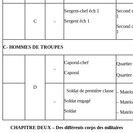
Sergent-chef éch 1
Second m
1
Sergent éch 1
C
–
Second m
1
C-
HOMMES DE TROUPES
Caporal-chef
Quartier
–
Caporal
Quartier
D
Soldat de première classe
– Matelo
Soldat engagé
–
– Matelo
Soldat
– Matelo
CHAPITRE DEUX – Des différents corps des militaires