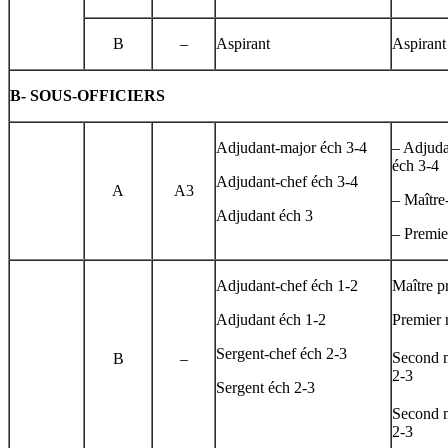
B
–
Aspirant
Aspirant
B-
SOUS-OFFICIERS
Adjudant-major éch 3-4
– Adjuda
éch 3-4
Adjudant-chef éch 3-4
A
A3
– Maître
Adjudant éch 3
– Premie
Adjudant-chef éch 1-2
Maître p
Adjudant éch 1-2
Premier 
Sergent-chef éch 2-3
Second m
B
–
2-3
Sergent éch 2-3
Second m
2-3