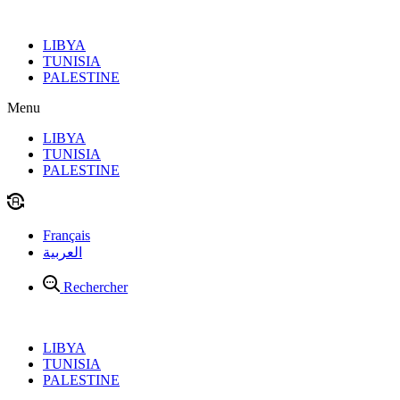
Aller
au
LIBYA
contenu
TUNISIA
PALESTINE
Menu
LIBYA
TUNISIA
PALESTINE
Français
العربية
Rechercher
LIBYA
TUNISIA
PALESTINE