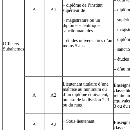
– diplôme de l’institut
A
A1
– diplôme
supérieur de
– supéri
– magistrature ou un
diplôme scientifique
– magist
sanctionnant des
– diplôm
– études universitaires d’au
Officiers
moins 5 ans
Subalternes
– sancti
– études 
– d’au m
Lieutenant titulaire d’une
Enseigne
maîtrise au minimum ou
classe ti
d’un diplôme équivalent,
A
A2
minimum
ou issu de la division 2, 3
équivalen
ou du rang
3 ou du 
– Sous-lieutenant
Enseigne
A
A2
classe