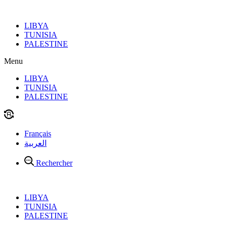
Aller
au
LIBYA
contenu
TUNISIA
PALESTINE
Menu
LIBYA
TUNISIA
PALESTINE
Français
العربية
Rechercher
LIBYA
TUNISIA
PALESTINE