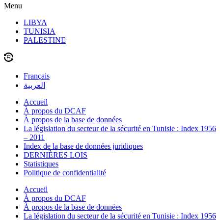
Menu
LIBYA
TUNISIA
PALESTINE
Français
العربية
Accueil
À propos du DCAF
À propos de la base de données
La législation du secteur de la sécurité en Tunisie : Index 1956
– 2011
Index de la base de données juridiques
DERNIÈRES LOIS
Statistiques
Politique de confidentialité
Accueil
À propos du DCAF
À propos de la base de données
La législation du secteur de la sécurité en Tunisie : Index 1956