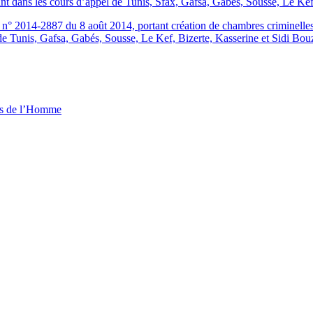
eant dans les cours d’appel de Tunis, Sfax, Gafsa, Gabés, Sousse, Le Kef
 2014-2887 du 8 août 2014, portant création de chambres criminelles sp
 de Tunis, Gafsa, Gabés, Sousse, Le Kef, Bizerte, Kasserine et Sidi Bou
ts de l’Homme