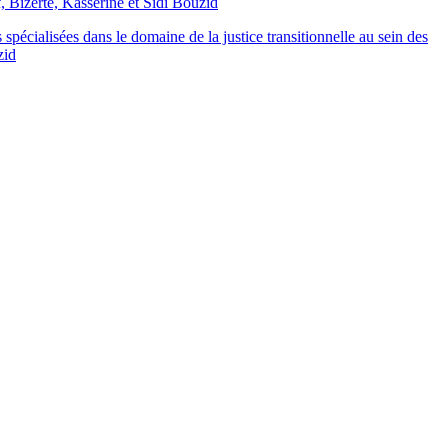
, Bizerte, Kasserine et Sidi Bouzid
écialisées dans le domaine de la justice transitionnelle au sein des
zid