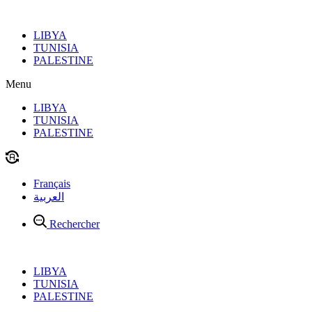
Aller
au
LIBYA
contenu
TUNISIA
PALESTINE
Menu
LIBYA
TUNISIA
PALESTINE
Français
العربية
Rechercher
LIBYA
TUNISIA
PALESTINE