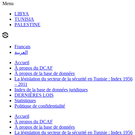
Menu
LIBYA
TUNISIA
PALESTINE
Français
العربية
Accueil
À propos du DCAF
À propos de la base de données
La législation du secteur de la sécurité en Tunisie : Index 1956
– 2011
Index de la base de données juridiques
DERNIÈRES LOIS
Statistiques
Politique de confidentialité
Accueil
À propos du DCAF
À propos de la base de données
La législation du secteur de la sécurité en Tunisie : Index 1956