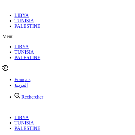
Aller
au
LIBYA
contenu
TUNISIA
PALESTINE
Menu
LIBYA
TUNISIA
PALESTINE
Français
العربية
Rechercher
LIBYA
TUNISIA
PALESTINE