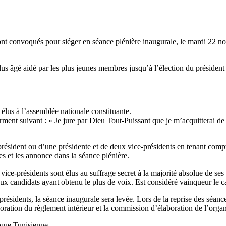
ont convoqués pour siéger en séance plénière inaugurale, le mardi 22 n
us âgé aidé par les plus jeunes membres jusqu’à l’élection du président 
s élus à l’assemblée nationale constituante.
ment suivant : « Je jure par Dieu Tout-Puissant que je m’acquitterai de 
résident ou d’une présidente et de deux vice-présidents en tenant compte
es et les annonce dans la séance plénière.
 vice-présidents sont élus au suffrage secret à la majorité absolue de se
eux candidats ayant obtenu le plus de voix. Est considéré vainqueur le c
résidents, la séance inaugurale sera levée. Lors de la reprise des séances
ration du règlement intérieur et la commission d’élaboration de l’organ
ique Tunisienne.