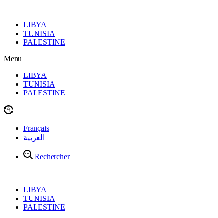
Aller
au
LIBYA
contenu
TUNISIA
PALESTINE
Menu
LIBYA
TUNISIA
PALESTINE
Français
العربية
Rechercher
LIBYA
TUNISIA
PALESTINE