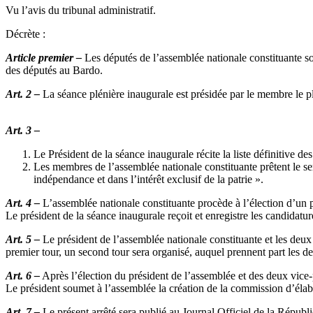
Vu l’avis du tribunal administratif.
Décrète :
Article premier –
Les députés de l’assemblée nationale constituante s
des députés au Bardo.
Art. 2 –
La séance plénière inaugurale est présidée par le membre le pl
Art. 3 –
Le Président de la séance inaugurale récite la liste définitive de
Les membres de l’assemblée nationale constituante prêtent le ser
indépendance et dans l’intérêt exclusif de la patrie ».
Art. 4 –
L’assemblée nationale constituante procède à l’élection d’un p
Le président de la séance inaugurale reçoit et enregistre les candidatur
Art. 5 –
Le président de l’assemblée nationale constituante et les deux
premier tour, un second tour sera organisé, auquel prennent part les d
Art. 6 –
Après l’élection du président de l’assemblée et des deux vice-p
Le président soumet à l’assemblée la création de la commission d’élabo
Art. 7 –
Le présent arrêté sera publié au Journal Officiel de la Républ