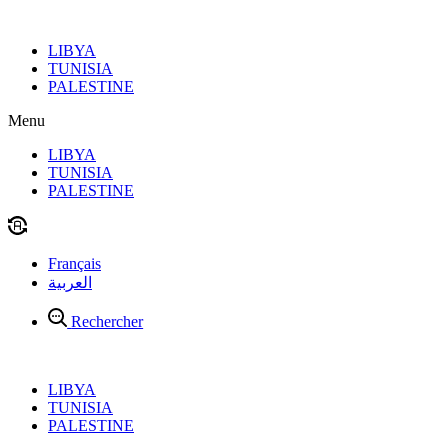
Aller
au
LIBYA
contenu
TUNISIA
PALESTINE
Menu
LIBYA
TUNISIA
PALESTINE
Français
العربية
Rechercher
LIBYA
TUNISIA
PALESTINE