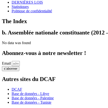
DERNIÈRES LOIS
Statistiques
Politique de confidentialité
The Index
b. Assemblée nationale constituante (2012 
No data was found
Abonnez-vous à notre newsletter !
Email
s’abonner
Autres sites du DCAF
DCAF
Base de données - Libye
Base de données - Palestine
Base de données - Tunisie