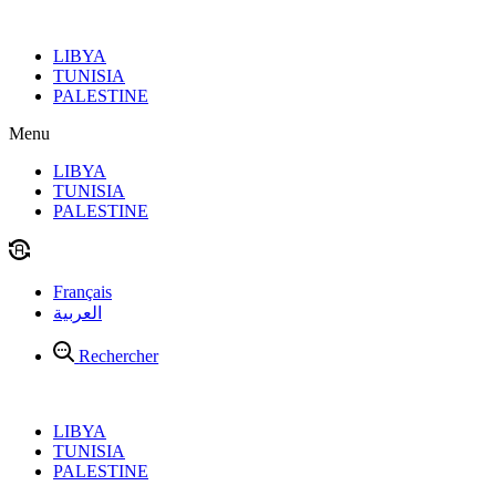
Aller
au
LIBYA
contenu
TUNISIA
PALESTINE
Menu
LIBYA
TUNISIA
PALESTINE
Français
العربية
Rechercher
LIBYA
TUNISIA
PALESTINE