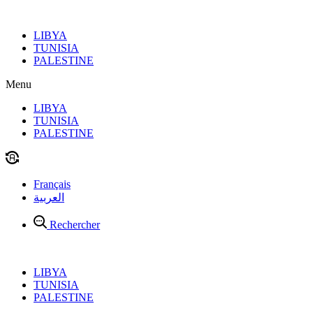
Aller
au
LIBYA
contenu
TUNISIA
PALESTINE
Menu
LIBYA
TUNISIA
PALESTINE
Français
العربية
Rechercher
LIBYA
TUNISIA
PALESTINE