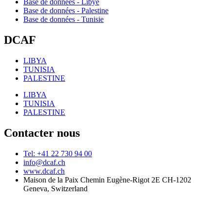
Base de données - Libye
Base de données - Palestine
Base de données - Tunisie
DCAF
LIBYA
TUNISIA
PALESTINE
LIBYA
TUNISIA
PALESTINE
Contacter nous
Tel: +41 22 730 94 00
info@dcaf.ch
www.dcaf.ch
Maison de la Paix Chemin Eugène-Rigot 2E CH-1202
Geneva, Switzerland