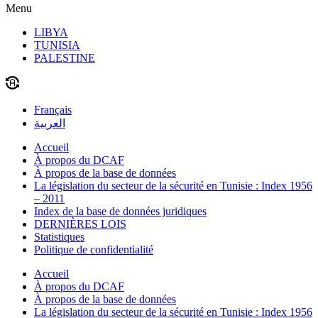
Menu
LIBYA
TUNISIA
PALESTINE
Français
العربية
Accueil
À propos du DCAF
À propos de la base de données
La législation du secteur de la sécurité en Tunisie : Index 1956
– 2011
Index de la base de données juridiques
DERNIÈRES LOIS
Statistiques
Politique de confidentialité
Accueil
À propos du DCAF
À propos de la base de données
La législation du secteur de la sécurité en Tunisie : Index 1956