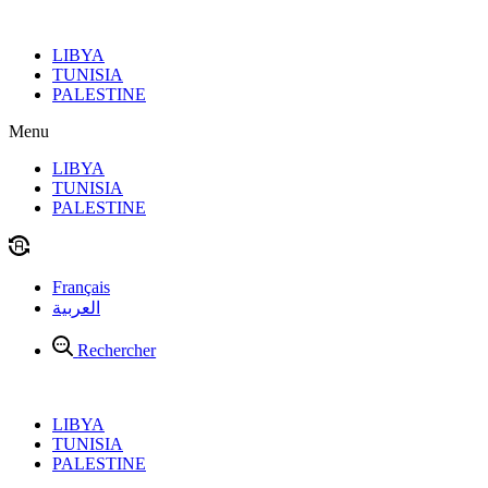
Aller
au
LIBYA
contenu
TUNISIA
PALESTINE
Menu
LIBYA
TUNISIA
PALESTINE
Français
العربية
Rechercher
LIBYA
TUNISIA
PALESTINE