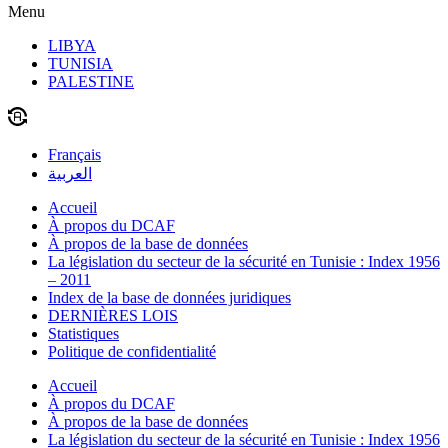
Menu
LIBYA
TUNISIA
PALESTINE
Français
العربية
Accueil
À propos du DCAF
À propos de la base de données
La législation du secteur de la sécurité en Tunisie : Index 1956
– 2011
Index de la base de données juridiques
DERNIÈRES LOIS
Statistiques
Politique de confidentialité
Accueil
À propos du DCAF
À propos de la base de données
La législation du secteur de la sécurité en Tunisie : Index 1956