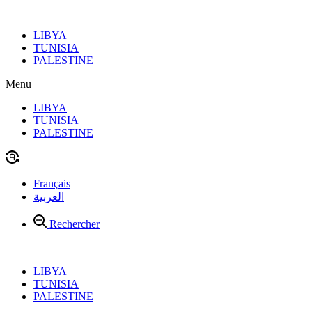
Aller
au
LIBYA
contenu
TUNISIA
PALESTINE
Menu
LIBYA
TUNISIA
PALESTINE
Français
العربية
Rechercher
LIBYA
TUNISIA
PALESTINE