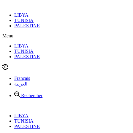
Aller
au
LIBYA
contenu
TUNISIA
PALESTINE
Menu
LIBYA
TUNISIA
PALESTINE
Français
العربية
Rechercher
LIBYA
TUNISIA
PALESTINE