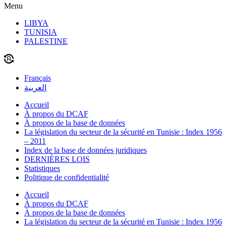
Menu
LIBYA
TUNISIA
PALESTINE
Français
العربية
Accueil
À propos du DCAF
À propos de la base de données
La législation du secteur de la sécurité en Tunisie : Index 1956
– 2011
Index de la base de données juridiques
DERNIÈRES LOIS
Statistiques
Politique de confidentialité
Accueil
À propos du DCAF
À propos de la base de données
La législation du secteur de la sécurité en Tunisie : Index 1956