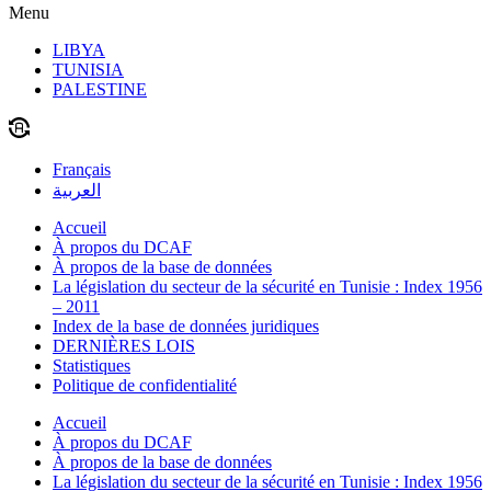
Menu
LIBYA
TUNISIA
PALESTINE
Français
العربية
Accueil
À propos du DCAF
À propos de la base de données
La législation du secteur de la sécurité en Tunisie : Index 1956
– 2011
Index de la base de données juridiques
DERNIÈRES LOIS
Statistiques
Politique de confidentialité
Accueil
À propos du DCAF
À propos de la base de données
La législation du secteur de la sécurité en Tunisie : Index 1956