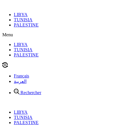
Aller
au
LIBYA
contenu
TUNISIA
PALESTINE
Menu
LIBYA
TUNISIA
PALESTINE
Français
العربية
Rechercher
LIBYA
TUNISIA
PALESTINE