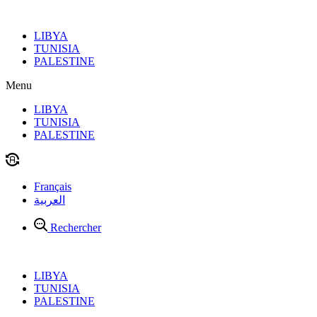
Aller
au
LIBYA
contenu
TUNISIA
PALESTINE
Menu
LIBYA
TUNISIA
PALESTINE
Français
العربية
Rechercher
LIBYA
TUNISIA
PALESTINE