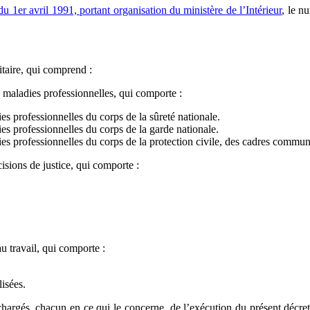
u 1er avril 1991, portant organisation du ministère de l’Intérieur
, le n
taire, qui comprend :
s maladies professionnelles, qui comporte :
ies professionnelles du corps de la sûreté nationale.
ies professionnelles du corps de la garde nationale.
ies professionnelles du corps de la protection civile, des cadres communs
cisions de justice, qui comporte :
u travail, qui comporte :
lisées.
t chargés, chacun en ce qui le concerne, de l’exécution du présent décr