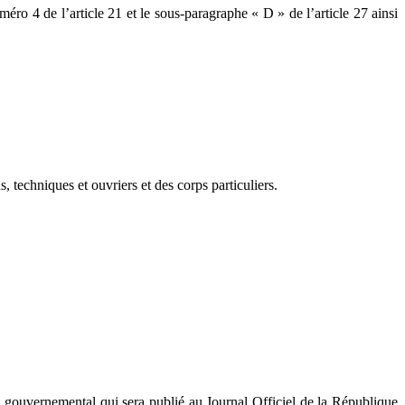
uméro 4 de l’article 21 et le sous-paragraphe « D » de l’article 27 ainsi
, techniques et ouvriers et des corps particuliers.
et gouvernemental qui sera publié au Journal Officiel de la République