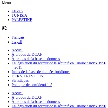
Menu
LIBYA
TUNISIA
PALESTINE
Français
العربية
Accueil
À propos du DCAF
À propos de la base de données
La législation du secteur de la sécurité en Tunisie : Index 1956
– 2011
Index de la base de données juridiques
DERNIÈRES LOIS
Statistiques
Politique de confidentialité
Accueil
À propos du DCAF
À propos de la base de données
La législation du secteur de la sécurité en Tunisie : Index 1956