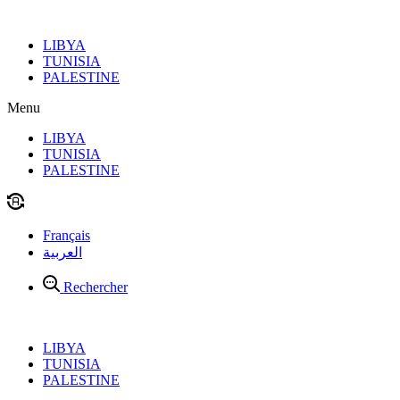
Aller
au
LIBYA
contenu
TUNISIA
PALESTINE
Menu
LIBYA
TUNISIA
PALESTINE
Français
العربية
Rechercher
LIBYA
TUNISIA
PALESTINE