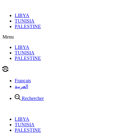
Aller
au
LIBYA
contenu
TUNISIA
PALESTINE
Menu
LIBYA
TUNISIA
PALESTINE
Français
العربية
Rechercher
LIBYA
TUNISIA
PALESTINE