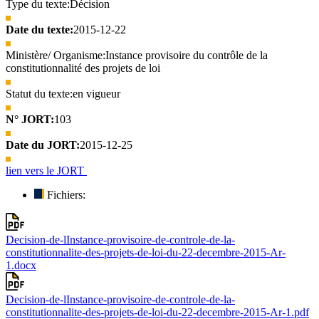
Type du texte:
Décision
Date du texte:
2015-12-22
Ministère/ Organisme:
Instance provisoire du contrôle de la
constitutionnalité des projets de loi
Statut du texte:
en vigueur
N° JORT:
103
Date du JORT:
2015-12-25
lien vers le JORT
Fichiers:
Decision-de-lInstance-provisoire-de-controle-de-la-
constitutionnalite-des-projets-de-loi-du-22-decembre-2015-Ar-
1.docx
Decision-de-lInstance-provisoire-de-controle-de-la-
constitutionnalite-des-projets-de-loi-du-22-decembre-2015-Ar-1.pdf