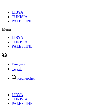
Aller
au
LIBYA
contenu
TUNISIA
PALESTINE
Menu
LIBYA
TUNISIA
PALESTINE
Français
العربية
Rechercher
LIBYA
TUNISIA
PALESTINE