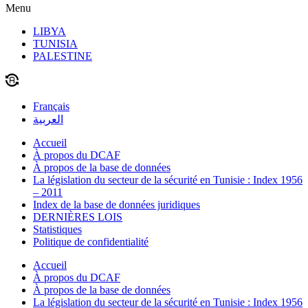
Menu
LIBYA
TUNISIA
PALESTINE
Français
العربية
Accueil
À propos du DCAF
À propos de la base de données
La législation du secteur de la sécurité en Tunisie : Index 1956
– 2011
Index de la base de données juridiques
DERNIÈRES LOIS
Statistiques
Politique de confidentialité
Accueil
À propos du DCAF
À propos de la base de données
La législation du secteur de la sécurité en Tunisie : Index 1956