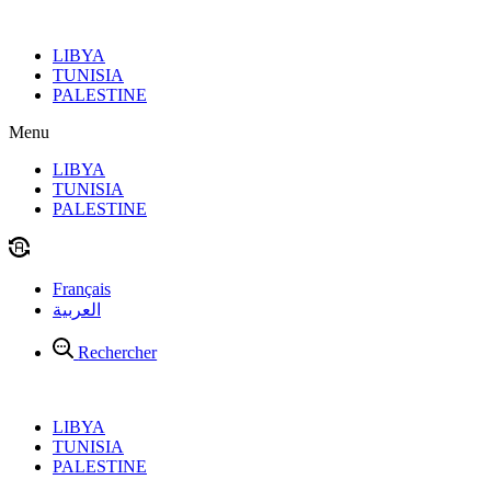
Aller
au
LIBYA
contenu
TUNISIA
PALESTINE
Menu
LIBYA
TUNISIA
PALESTINE
Français
العربية
Rechercher
LIBYA
TUNISIA
PALESTINE