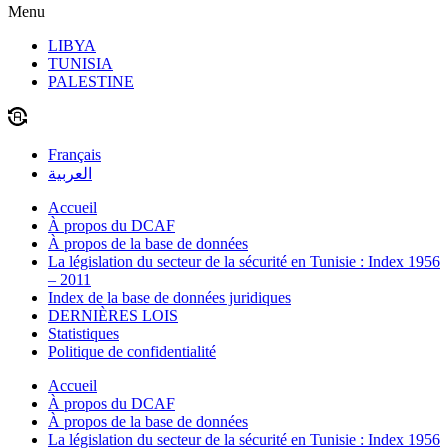
Menu
LIBYA
TUNISIA
PALESTINE
Français
العربية
Accueil
À propos du DCAF
À propos de la base de données
La législation du secteur de la sécurité en Tunisie : Index 1956
– 2011
Index de la base de données juridiques
DERNIÈRES LOIS
Statistiques
Politique de confidentialité
Accueil
À propos du DCAF
À propos de la base de données
La législation du secteur de la sécurité en Tunisie : Index 1956