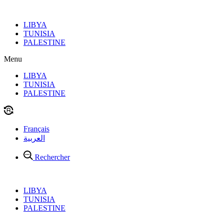
Aller
au
LIBYA
contenu
TUNISIA
PALESTINE
Menu
LIBYA
TUNISIA
PALESTINE
Français
العربية
Rechercher
LIBYA
TUNISIA
PALESTINE