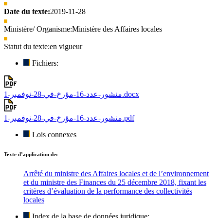
Date du texte:
2019-11-28
Ministère/ Organisme:
Ministère des Affaires locales
Statut du texte:
en vigueur
Fichiers:
منشور-عدد-16-مؤرخ-في-28-نوفمبر-1.docx
منشور-عدد-16-مؤرخ-في-28-نوفمبر-1.pdf
Lois connexes
Texte d’application de:
Arrêté du ministre des Affaires locales et de l’environnement
et du ministre des Finances du 25 décembre 2018, fixant les
critères d’évaluation de la performance des collectivités
locales
Index de la base de données juridique: