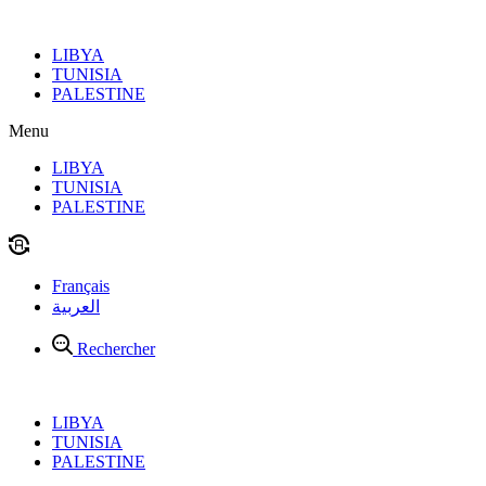
Aller
au
LIBYA
contenu
TUNISIA
PALESTINE
Menu
LIBYA
TUNISIA
PALESTINE
Français
العربية
Rechercher
LIBYA
TUNISIA
PALESTINE