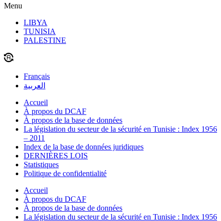
Menu
LIBYA
TUNISIA
PALESTINE
Français
العربية
Accueil
À propos du DCAF
À propos de la base de données
La législation du secteur de la sécurité en Tunisie : Index 1956
– 2011
Index de la base de données juridiques
DERNIÈRES LOIS
Statistiques
Politique de confidentialité
Accueil
À propos du DCAF
À propos de la base de données
La législation du secteur de la sécurité en Tunisie : Index 1956