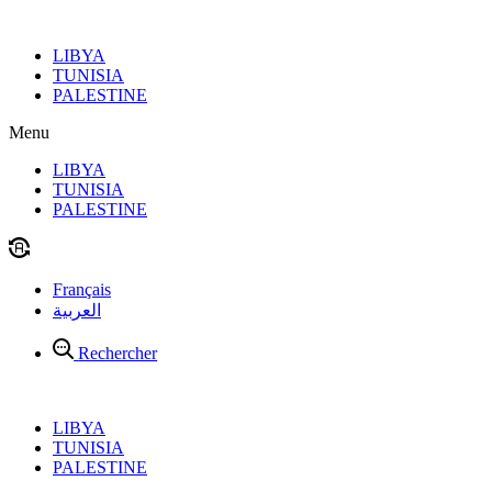
Aller
au
LIBYA
contenu
TUNISIA
PALESTINE
Menu
LIBYA
TUNISIA
PALESTINE
Français
العربية
Rechercher
LIBYA
TUNISIA
PALESTINE