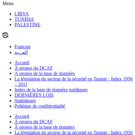
Menu
LIBYA
TUNISIA
PALESTINE
Français
العربية
Accueil
À propos du DCAF
À propos de la base de données
La législation du secteur de la sécurité en Tunisie : Index 1956
– 2011
Index de la base de données juridiques
DERNIÈRES LOIS
Statistiques
Politique de confidentialité
Accueil
À propos du DCAF
À propos de la base de données
La législation du secteur de la sécurité en Tunisie : Index 1956