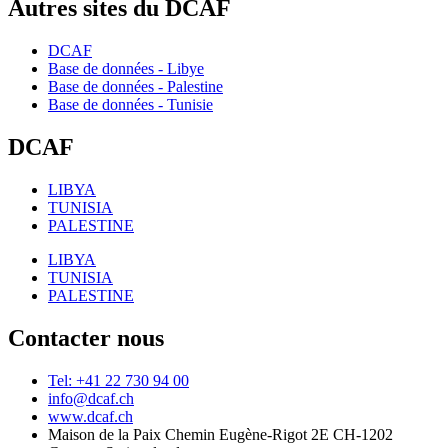
Autres sites du DCAF
DCAF
Base de données - Libye
Base de données - Palestine
Base de données - Tunisie
DCAF
LIBYA
TUNISIA
PALESTINE
LIBYA
TUNISIA
PALESTINE
Contacter nous
Tel: +41 22 730 94 00
info@dcaf.ch
www.dcaf.ch
Maison de la Paix Chemin Eugène-Rigot 2E CH-1202