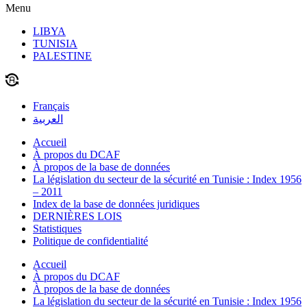
Menu
LIBYA
TUNISIA
PALESTINE
Français
العربية
Accueil
À propos du DCAF
À propos de la base de données
La législation du secteur de la sécurité en Tunisie : Index 1956
– 2011
Index de la base de données juridiques
DERNIÈRES LOIS
Statistiques
Politique de confidentialité
Accueil
À propos du DCAF
À propos de la base de données
La législation du secteur de la sécurité en Tunisie : Index 1956