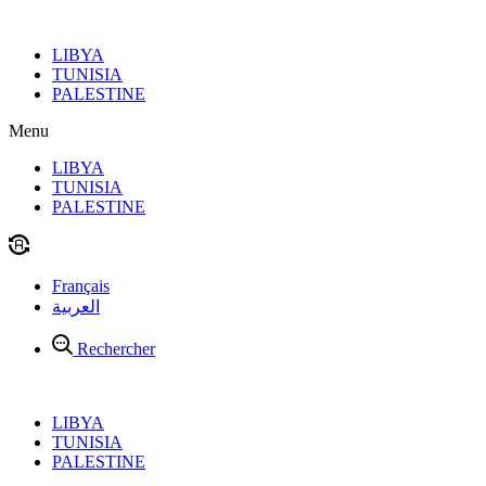
Aller
au
LIBYA
contenu
TUNISIA
PALESTINE
Menu
LIBYA
TUNISIA
PALESTINE
Français
العربية
Rechercher
LIBYA
TUNISIA
PALESTINE