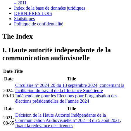
– 2011
Index de la base de données juridiques
DERNIÈRES LOIS
Statistiques
Politique de confidentialité
The Index
I. Haute autorité indépendante de la
communication audiovisuelle
Date
Title
Date
Title
Circulaire n° 2024-20 du 13 septembre 2024, concernant la
2024-
facilitation du travail de la l’Instance Supérieure
09-13
Indépendante pour les Elections pour l’organisation des
élections présidentielles de l’année 2024
Date
Title
Décision de la Haute Autorité Indépendante de la
2021-
Communication Audiovisuelle n° 2021-3 du 5 août 2021,
08-05
fixant la redevance des licences