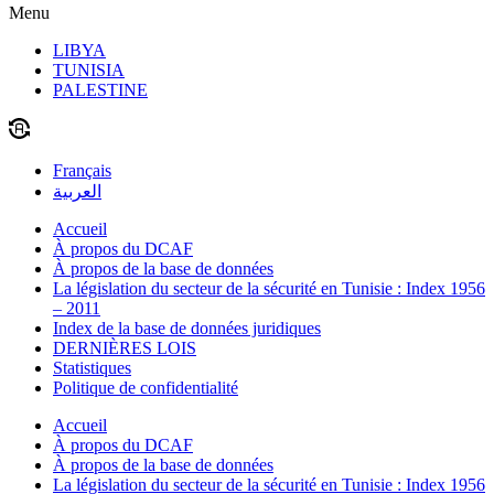
Menu
LIBYA
TUNISIA
PALESTINE
Français
العربية
Accueil
À propos du DCAF
À propos de la base de données
La législation du secteur de la sécurité en Tunisie : Index 1956
– 2011
Index de la base de données juridiques
DERNIÈRES LOIS
Statistiques
Politique de confidentialité
Accueil
À propos du DCAF
À propos de la base de données
La législation du secteur de la sécurité en Tunisie : Index 1956