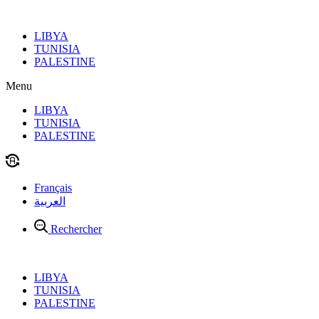
Aller
au
LIBYA
contenu
TUNISIA
PALESTINE
Menu
LIBYA
TUNISIA
PALESTINE
Français
العربية
Rechercher
LIBYA
TUNISIA
PALESTINE