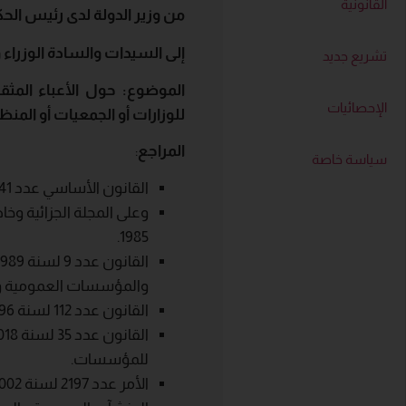
القانونية
من
وزير
الدولة
لدى
رئيس
الح
إلى
السيدات والسادة
الوزراء
و
تشريع جديد
الموضوع
:
حول
الأعباء
المثق
الإحصائيات
للوزارات
أو
الجمعيات
أو
المنظ
المراجع
:
سياسة خاصة
القانون الأساسي عدد
41
وعلى المجلة الجزائية وخا
1985.
القانون عدد 9 لسنة 1989 المؤرخ في غرة فيفري
والمؤسسات العمومية وعل
القانون عدد
112
لسنة 1996 المؤرخ في
القانون عدد 35 لسنة 2018 المؤرخ في
للمؤسسات.
الأمر عدد
2197
لسنة
002