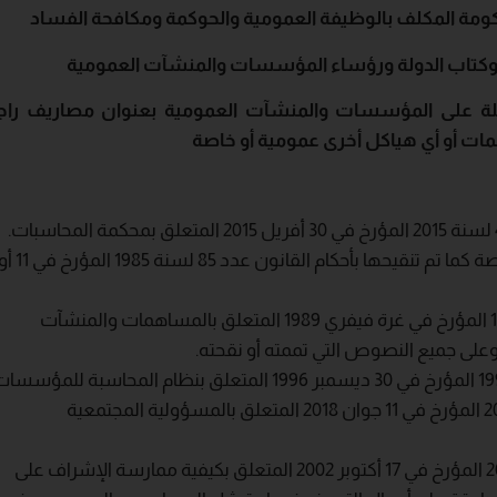
كومة
المكلف
بالوظيفة
العمومية والحوكمة
ومكافحة
الفساد
كتاب
الدولة ورؤساء
المؤسسات
والمنشآت
العمومية
لة
على
المؤسسات
والمنشآت
العمومية
بعنوان
مصاريف
راج
مات
أو
أي
هياكل
أخرى
عمومية
أو
خاصة
لسنة
2015
المؤرخ في 30 أفريل
2015
المتعلق بمحكمة المحاسبات
.
صة كما تم تنقيحها بأحكام القانون عدد
85
لسنة
1985
المؤرخ في
11
أو
1989
المتعلق بالمساهمات والمنشآت
ى جميع النصوص التي تممته أو نقحته.
30
ديسمبر
1996
المتعلق بنظام المحاسبة للمؤسسات
11
جوان
2018
المتعلق بالمسؤولية المجتمعية
2
المؤرخ في
17
أكتوبر
2002
المتعلق بكيفية ممارسة الإشراف على