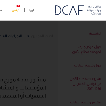
ليبيا
تونس
فل
الرئيسية
احدث القوانين
>
أ. الإجراءات العام
حول مركز جنيف
لحوكمة قطاع الأمن
حول قاعدة البيانات
تشريعات قطاع الأمن
في تونس: الفهرس
المؤسسات والمنشآت ا
1956-2011
الجمعيات أو المنظمات
فهرس قاعدة البيانات