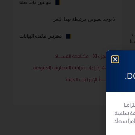
قوانين ذات صلة
لا يوجد نصوص مرتبطة بهذا النص
ل
فهرس قاعدة البيانات
ها
–الجزء XI – مكــافحة الفســـاد
—4. إجراءات مراقبة المصاريف العمومية
—-أ. الإجراءات العامة
اد،
رف
زامنا
جهة سلسة
يص
اً سهلاً.