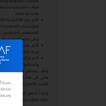
المنشآت العمومية والم
هيئات تصرفها وتسييرها 
نقحته أو تممته.
الأمر عدد
2148
لسنة
002
المؤسسات العمومية التي
المساهمين العموميين في
وعلى جميع النصوص التي ن
الأمر عدد 5183 لسنة 2013 المؤرخ في
إسناد التمويل العمومي للجمعي
الأمر الرئاسي عدد 19 لسنة
وأعضائها
.
وبعد، تضطلع المؤسسات والمنش
وهي على هذا الأساس مدعوة ع
يسرنا أن
الرشيد والعمل وفق قواعد الشف
بخدمة م
وحيث تخضع المنشآت والمؤسس
وسهلة ا
موارد المؤسسة لتمويل نشاطها