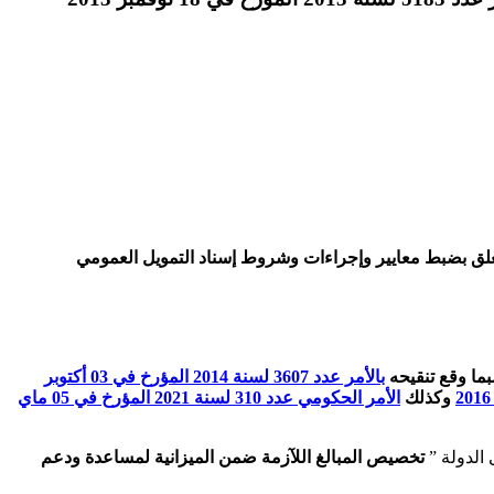
ضرورة التزام الهياكل العمومية بمقتضيات الفصلين 19 و 21 من الأمر عدد 5183 لسنة 2013 المؤرخ في 18 نوفمبر 2013 المتعلق بضبط معايير وإجراءات وشروط إسناد التمويل العمومي
ا وقع تنقيحه
بالأمر عدد 3607 لسنة 2014 المؤرخ في 03 أكتوبر
وكذلك
الأمر الحكومي عدد 310 لسنة 2021 المؤرخ في 05 ماي
تخصيص المبالغ اللآزمة ضمن الميزانية لمساعدة ودعم