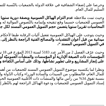
وحرصا على إضفاء الشفافية في علاقة الدولة بالجمعيات بالنّسبة للت
السليم للمال العام.
وحيث تمت ملاحظة
عدم التزام الهياكل العمومية وبصفة دورية سنويا بأحكام الفصل 19 من الأمر عدد 5183 لسنة 013
العمومي للجمعيات حسبما وقع تنقيحه وإتمامه بالنّصوص الموالية له
المحاسبات تقريرا سنويا يتضمن حجم التمويل العمومي المسند لكل جم
وحيث يتوجب على الهياكل العمومية تفعيل آليات الرقابة طبقا لأحكام الفصل 21 من الأمر عدد 5183 لسنة 2013 المذكور أعلاه الذي 
ميدانية من قبل أعوان التفقديات والمصالح الفنية الراجعة بالنظر إلى 
في التمويل العمومي المسند
“
،
وحيث عرّف الفصل 2 من الأمر عدد 5183 لسنة 2013 المؤرخ في 18 نوفمبر 2013 التمويل العمومي المسند للجمعيات بـ
على إنجاز المشاريع وعلى تطوير نشاطها، وذلك على أساس الكفاءة و
ونظرا لما يكتسيه موضوع التمويل العمومي المسند للجمعيات من أهمي
للمال العام، فالمطلوب من السيدات والسادة الوزراء وكتاب الدّولة 
إسناد التمويل العمومي للجمعيات ودعوة الهياكل الراجعة لهم بالنّظر إل