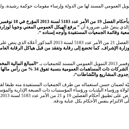
مويل العمومي المسند لها من الدولة وإرساء مقومات حوكمة رشيدة، ولض
2 المؤرخ في 18 نوفمبر 2013
 والذي ينصّ على ضرورة أن
” يرفع الهيكل العمومي المعني وجوبا لوزارة 
عية وقائمة الجمعيات المستفيدة وأوجه إسناده “
،
ينص على أنه ”
وزارة الإشراف. كما تخضع إلى رقابة وتفقد من قبل هياكل الرقابة العام
“المبالغ المالية المخ
المؤسسات ذات الصبغة الإدارية أو المؤسسات
جدوى المشاريع والنّشاطات
“
،
ّة لضمان حسن استعماله من طرف الجمعيات المستفيدة منه طبقا لقواع
والولاة ورؤساء البلديات ورؤساء المؤسسات ذات الصبغة الإدارية وال
ى الالتزام بنفس الأحكام بكل عناية ودقة.