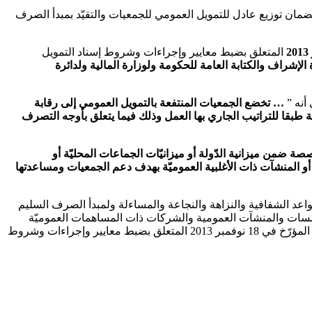
مان توزيع عادل للتمويل العمومي للجمعيات والتقيّد بمبدأ الصرف
المتعلق بضبط معايير وإجراءات وشروط إسناد التمويل
الإشراف والكتابة العامة للحكومة ولوزارة المالية ولدائرة
… تخضع الجمعيات المنتفعة بالتمويل العمومي إلى رقابة
ة طبقا للتراتيب الجاري بها العمل وذلك فيما يتعلق بأوجه التصرف
صصة ضمن ميزانية الدّولة أو ميزانيّات الجماعات المحليّة أو
 والمنشآت العموميّة أو الشركات ذات المساهمات العمومية بنسبة تفوق 34 % من رأس مالها أو المنشآت ذات الأغلبية العموميّة بهدف دعم الجمعيات ومساعدتها
د الشفافية والنزاهة والنجاعة والمساءلة ولمبدأ الصرف السليم
مؤسسات والمنشآت العمومية والشركات ذات المساهمات العموميّة
بنسبة تفوق 34% من رأس مالها والمنشآت ذات الأغلبية العمومية الحرص على تطبيق أحكام الفصلين 19 و 21 من الأمر عدد 5183 لسنة 2013 المؤرّخ في 18 نوفمبر 2013 المتعلق بضبط معايير وإجراءات وشروط