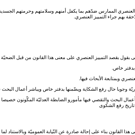
يز العنصري الممارس ضدّهم بما يكفل أمنهم وسلامتهم وحرمتهم الجسدية
حقة بهم جراء التمييز العنصري.
 بقول بقصد التمييز العنصري على معنى هذا القانون من قبل الضحيّة أو 
 بدفتر خاص
.
نصري وبمتابعة الأبحاث فيها.
يّة وجوبا حال رفع الشكاية ويضّمنها بدفتر خاص ويباشر أعمال البحث في
 بأعمال البحث والتقصي فيها مأمورو الضابطة العدليّة المكّونون خصيص
اريخ رفع الشكوى
ذا القانون بناء على إحالة صادرة عن النّيابة العموميّة وبالاستناد لم