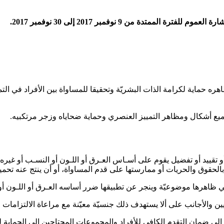
دة من 9 نوفمبر 2017 إلى 30 نوفمبر 2017.
 حماية لكرامة الذات البشريّة وتحقيقا للمساواة بين الأفراد في التمتع
ن جميع أشكال ومظاهر التمييز العنصري وحماية ضحاياه وزجر مرتكبيه
.
أو تقييد أو تفضيل يقوم على أسـاس العـرق أو اللـون أو النسـب أو غي
بالحقوق والحريات أو ممارستها على قدم المساواة، أو أن ينتج عنه تحميل
و في ظاهرها موضوعيّة وينجر عن تطبيقها ضرر أساسه العـرق أو اللـون 
نسيين والأجانب على ألا يستهدف ذلك جنسيّة معيّنة مع مراعاة الالتزامات 
تهدف إلى ضمان التقدم الكافي للأفراد والمجموعات المحتاجين إلى الحماي