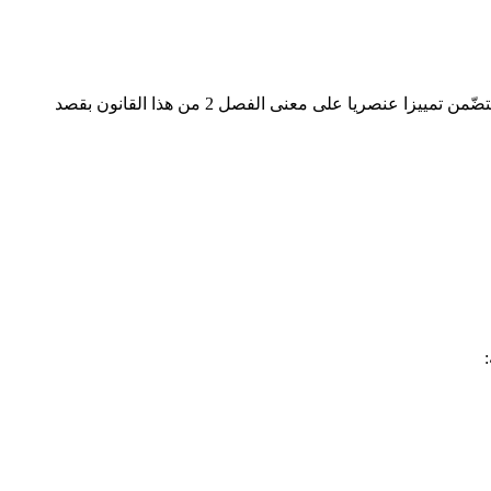
يعاقب بالسجن من شهر إلى عام واحد وبخطية من خمسمائة إلى ألف دينار أو بإحدى هاتين العقوبتين كل من يرتكب فعال او يصدر عنه قول يتضّمن تمييزا عنصريا على معنى الفصل 2 من هذا القانون بقصد
: