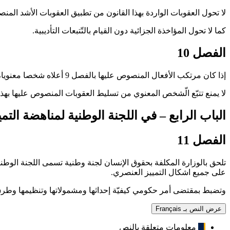
لا تحول العقوبات الواردة بهذا القانون من تطبيق العقوبات الأشد المن
كما لا تحول المؤاخذة الجزائية دون القيام بالتّتبعات التأديبية
.
الفصل 10
إذا كان مرتكب الأفعال المنصوص عليها بالفصل 9 أعلاه شخصا معنويا، يكون العقاب بالخطيّة من خمسة آلاف الى خمسة عشر ألف دينار
لا يمنع تتبّع الّشخص المعنوي من تسليط العقوبات المنصوص عليها بهذا
الباب الرابع – في اللجنة الوطنية لمناهضة التم
الفصل 11
تلحق بالوزارة المكلفة بحقوق الإنسان لجنة وطنية تسمى اللجنة الوطنية
على جميع اشكال التمييز العنصري
.
وتضبط بمقتضى أمر حكومي كيفيّة إحداثها ومشمولاتها وتنظيمها وطرق 
عرض النص بـ Français
معلومات متعلقة بالنص